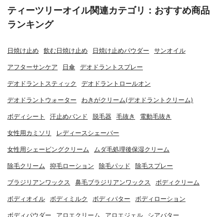
ティーツリーオイル関連カテゴリ：おすすめ商品
ランキング
日焼け止め
飲む日焼け止め
日焼け止めパウダー
サンオイル
アフターサンケア
日傘
デオドラントスプレー
デオドラントスティック
デオドラントロールオン
デオドラントウォーター
わきがクリーム(デオドラントクリーム)
ボディシート
汗止めバンド
脱毛器
毛抜き
電動毛抜き
女性用カミソリ
レディースシェーバー
女性用シェービングクリーム
ムダ毛処理後保湿クリーム
除毛クリーム
抑毛ローション
除毛パッド
除毛スプレー
ブラジリアンワックス
鼻毛ブラジリアンワックス
ボディクリーム
ボディオイル
ボディミルク
ボディバター
ボディローション
ボディパウダー
アロエクリーム
アロエジェル
シアバター