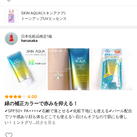
SKIN AQUA(スキンアクア)
トーンアップUVエッセンス
日本化粧品検定1級
harusaka
4.00
緑の補正カラーで赤みを抑える！
✔︎SPF50+ PA++++✔︎石鹸で落とせる✔︎化粧下地にも使える✔︎パール配合
でツヤ感あり顔も体もどこでも使える✨石けんオフなので肌にも優し
い！ミントグリ…
続きを見る