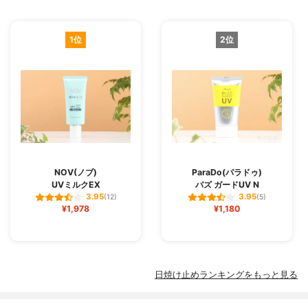
1位
2位
NOV(ノブ)
ParaDo(パラドゥ)
UVミルクEX
バズ ガードUV N
3.95
3.95
(12)
(5)
¥1,978
¥1,180
日焼け止めランキングをもっと見る