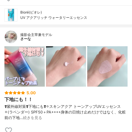
Bioré(ビオレ)
UV アクアリッチ ウォータリーエッセンス
撮影会主宰兼モデル
さーな
5.00
下地にも！！
❣️紫外線対策❣️下地にも❣️⚪︎スキンアクア トーンアップUVエッセンス
⚪︎(ラベンダー) SPF50＋PA++++身体の日焼け止めだけではなく、化粧
前の下地…
続きを見る