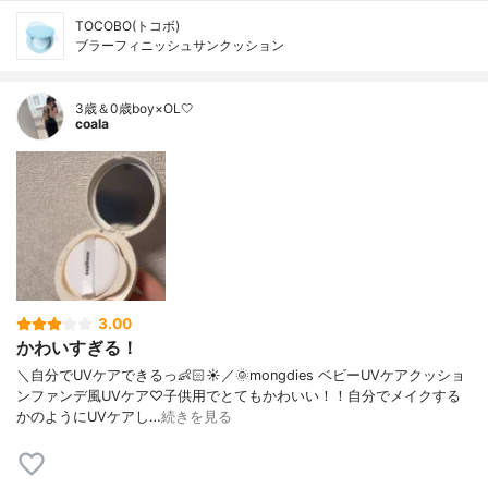
TOCOBO(トコボ)
ブラーフィニッシュサンクッション
3歳＆0歳boy×OL🤍
coala
3.00
かわいすぎる！
＼自分でUVケアできるっ👶🏻☀️／🌞mongdies ベビーUVケアクッショ
ンファンデ風UVケア♡子供用でとてもかわいい！！自分でメイクする
かのようにUVケアし…
続きを見る