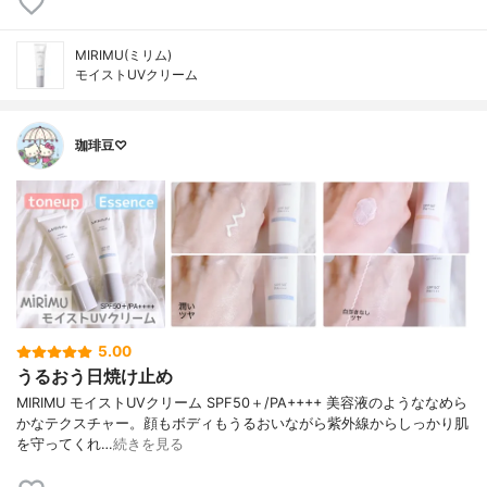
MIRIMU(ミリム)
モイストUVクリーム
珈琲豆♡
5.00
うるおう日焼け止め
MIRIMU モイストUVクリーム SPF50＋/PA++++ 美容液のようななめら
かなテクスチャー。顔もボディもうるおいながら紫外線からしっかり肌
を守ってくれ…
続きを見る