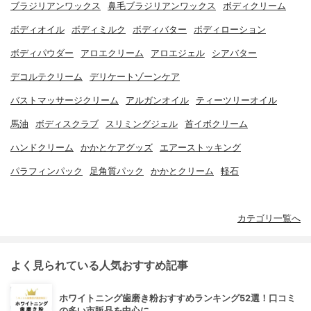
ブラジリアンワックス
鼻毛ブラジリアンワックス
ボディクリーム
ボディオイル
ボディミルク
ボディバター
ボディローション
ボディパウダー
アロエクリーム
アロエジェル
シアバター
デコルテクリーム
デリケートゾーンケア
バストマッサージクリーム
アルガンオイル
ティーツリーオイル
馬油
ボディスクラブ
スリミングジェル
首イボクリーム
ハンドクリーム
かかとケアグッズ
エアーストッキング
パラフィンパック
足角質パック
かかとクリーム
軽石
カテゴリ一覧へ
よく見られている人気おすすめ記事
ホワイトニング歯磨き粉おすすめランキング52選！口コミ
の多い市販品を中心に