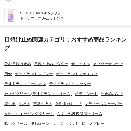
SKIN AQUA(スキンアクア)
トーンアップUVエッセンス
日焼け止め関連カテゴリ：おすすめ商品ランキン
グ
飲む日焼け止め
日焼け止めパウダー
サンオイル
アフターサンケア
日傘
デオドラントスプレー
デオドラントスティック
デオドラントロールオン
デオドラントウォーター
わきがクリーム(デオドラントクリーム)
ボディシート
汗止めバンド
脱毛器
毛抜き
電動毛抜き
女性用カミソリ
レディースシェーバー
女性用シェービングクリーム
ムダ毛処理後保湿クリーム
除毛クリーム
抑毛ローション
除毛パッド
除毛スプレー