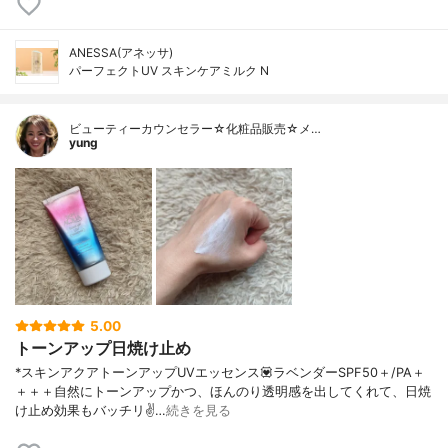
ANESSA(アネッサ)
パーフェクトUV スキンケアミルク N
ビューティーカウンセラー☆化粧品販売☆メ…
yung
5.00
トーンアップ日焼け止め
*スキンアクアトーンアップUVエッセンス💟ラベンダーSPF50＋/PA＋
＋＋＋自然にトーンアップかつ、ほんのり透明感を出してくれて、日焼
け止め効果もバッチリ✌️…
続きを見る