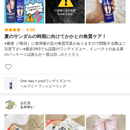
4.00
夏のサンダルの時期に向けてかかとの角質ケア！
※最後（7枚目）に使用後の足の角質写真がありますので閲覧する際はご
注意下さい※最近SNSでも話題のワンデイズユー。インパクトのある鼻
のパッケージは誰もが一度は目…
続きを見る
One-day's you(ワンデイズユー)
ヘルプミー フットピーリング
会社員
もややい