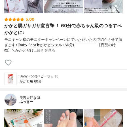
5.00
かかと脱ガサガサ宣言👣 ！ 60分で赤ちゃん級のつるすべ
かかとに♪
モニキャン様のモニターキャンペーンにていただいたので紹介させて頂
きます◁Baby Foot👣かかとジェル (60分)─────────【商品の特
徴】＼かかとだけ…
続きを見る
Baby Foot(ベビーフット)
かかと用 60分
美容大好きOL
ふっきー