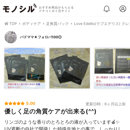
おすすめ商品がもらえる
クチコミポイ活サイト
TOP
ボディケア
足角質パック
Love Edellis(ラブエデリス)
バドママ★フォロバ100◎
5.00
更新日時：6ヶ月以上前
優しく足の角質ケアが出来る(^^)
リンゴのような香りのとろとろの液が入っています🍎✨
UV遮断の自社で開発した特殊生地との事で、しっかりし