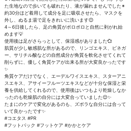
た生地なので歩いても破れたり、液が漏れませんでした✴
約30分ほど着用して成分を足に吸収させたら、マスクを
外し、ぬるま湯で足をきれいに洗います😊
4～6日後したら、足の角質がポロポロと自然に剥がれ始
めます💡
使用後は足がさらっとして、保湿感がありました💞
肌質が少し敏感肌な所があるので、リンゴエキス、ビネガ
ー、サリチル酸などの自然成分が角質を軟化させてくれて
削らずに、優しく角質ケアが出来る所が大変良かったです
✨
角質ケアだけでなく、エーデルワイスエキス、スターアニ
スエキス、アサイーフルーツエキスなどが十分な保湿と栄
養を供給してくれるので、使用後はいつもより乾燥しなか
ったのも乾燥肌の自分には大変合っていました😌✨
たまにのケアで変化があるのも、ズボラな自分には合って
いて良かったです✨
#コエタス #PR
#フットパック #フットケア #かかとケア