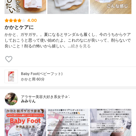
4.00
かかとケアに
かかと、ガサガサ。。夏になるとサンダルも履くし、今のうちからケア
しておこうと思って使い始めたよ。これのなにが良いって、削らないで
良いこと！削るの怖いから嬉しい。…
続きを見る
Baby Foot(ベビーフット)
かかと用 60分
アラサー美容大好き系女子✰ˊ˗
みみりん