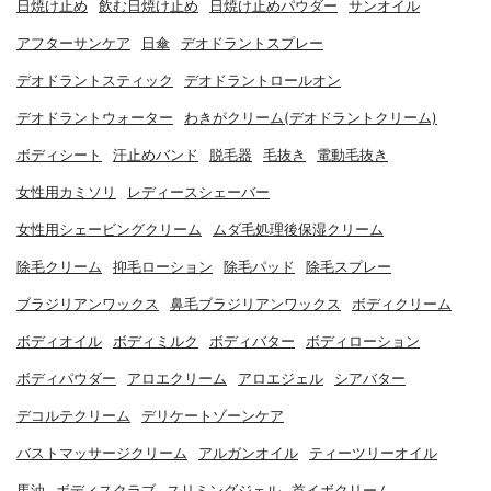
日焼け止め
飲む日焼け止め
日焼け止めパウダー
サンオイル
アフターサンケア
日傘
デオドラントスプレー
デオドラントスティック
デオドラントロールオン
デオドラントウォーター
わきがクリーム(デオドラントクリーム)
ボディシート
汗止めバンド
脱毛器
毛抜き
電動毛抜き
女性用カミソリ
レディースシェーバー
女性用シェービングクリーム
ムダ毛処理後保湿クリーム
除毛クリーム
抑毛ローション
除毛パッド
除毛スプレー
ブラジリアンワックス
鼻毛ブラジリアンワックス
ボディクリーム
ボディオイル
ボディミルク
ボディバター
ボディローション
ボディパウダー
アロエクリーム
アロエジェル
シアバター
デコルテクリーム
デリケートゾーンケア
バストマッサージクリーム
アルガンオイル
ティーツリーオイル
馬油
ボディスクラブ
スリミングジェル
首イボクリーム