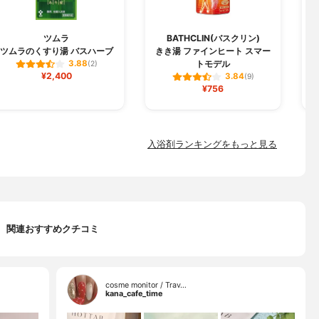
ツムラ
BATHCLIN(バスクリン)
ツムラのくすり湯 バスハーブ
きき湯 ファインヒート スマー
トモデル
3.88
(2)
¥2,400
3.84
(9)
¥756
入浴剤ランキングをもっと見る
関連おすすめクチコミ
cosme monitor / Trav…
kana_cafe_time