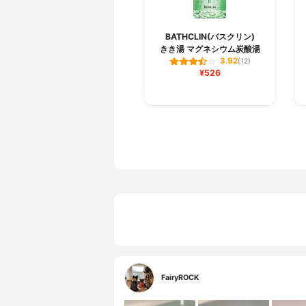
BATHCLIN(バスクリン)
きき湯 マグネシウム炭酸湯
3.92
(12)
¥526
FairyROCK