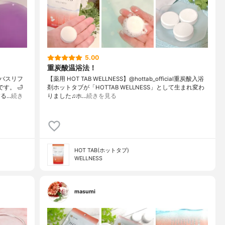
5.00
重炭酸温浴法！
バスリフ
【薬用 HOT TAB WELLNESS】@hottab_official重炭酸入浴
す。 🛁
剤ホットタブが「HOTTAB WELLNESS」として生まれ変わ
る…
続き
りました♫ホ…
続きを見る
HOT TAB(ホットタブ)
WELLNESS
masumi