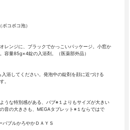
級（ボコボコ泡）
１
オレンジに、ブラックでかっこいパッケージ。小窓か
。容量85g×4錠の入浴剤。（医薬部外品）
ら入浴してください。発泡中の錠剤を顔に近づける
す。
ような特別感がある、バブ※１よりもサイズが大きい
の音の大きさも、MEGAタブレット※１ならではで
ーバブルかろやかＤＡＹＳ