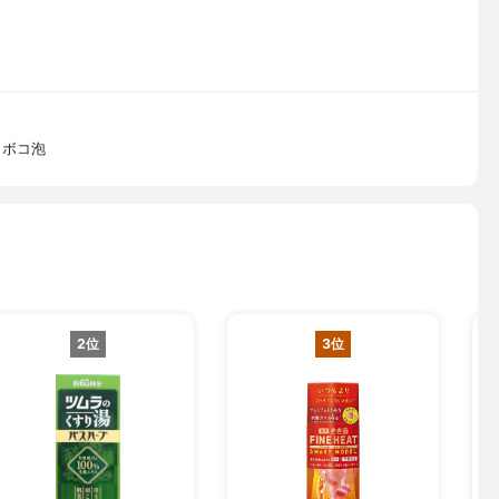
コボコ泡
2位
3位