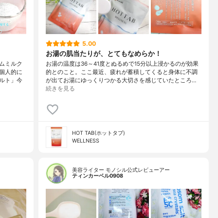
5.00
お湯の肌当たりが、とてもなめらか！
ムミルク
お湯の温度は36～41度とぬるめで15分以上浸かるのが効果
個人的に
的とのこと。ここ最近、疲れが蓄積してくると身体に不調
ルト」今
が出てお湯にゆっくりつかる大切さを感じていたところ…
続きを見る
HOT TAB(ホットタブ)
WELLNESS
美容ライター モノシル公式レビューアー
ティンカーベル0908