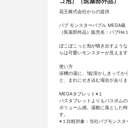
コ泡）（医薬部外品）
花王株式会社からの提供
バブ モンスターバブル MEGA
（医薬部外品）販売名：バブHe
ぼこぼこっと泡が噴き出すような
らは可愛いモンスターが見えます
使い方
浴槽の湯に、1錠溶かしきってか
と、まれにせき込む場合がありま
MEGAタブレット※１
バスタブレットよりもバスボムの
ボリューム感。湯船に落とした時
す。
※１比較対象：当社バブモンスタ