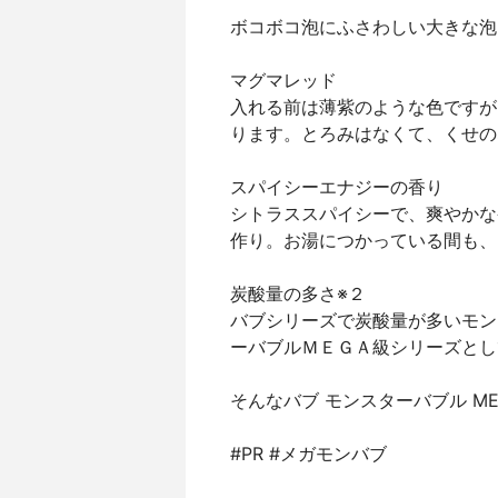
ボコボコ泡にふさわしい大きな泡
マグマレッド
入れる前は薄紫のような色ですが
ります。とろみはなくて、くせの
スパイシーエナジーの香り
シトラススパイシーで、爽やかな
作り。お湯につかっている間も、
炭酸量の多さ※２
バブシリーズで炭酸量が多いモン
ーバブルＭＥＧＡ級シリーズとし
そんなバブ モンスターバブル M
#PR #メガモンバブ