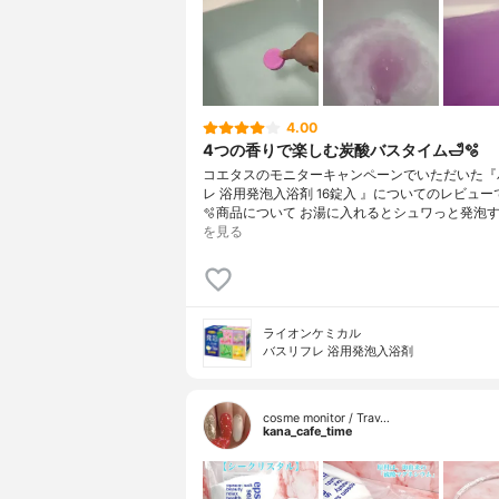
4.00
4つの香りで楽しむ炭酸バスタイム🛁🫧
コエタスのモニターキャンペーンでいただいた『
レ 浴用発泡入浴剤 16錠入 』についてのレビューで
🫧商品について お湯に入れるとシュワっと発泡す
を見る
ライオンケミカル
バスリフレ 浴用発泡入浴剤
cosme monitor / Trav…
kana_cafe_time