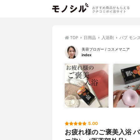
おすすめ商品がもらえる
クチコミポイ活サイト
TOP
日用品
入浴剤
バブ モン
美容ブロガー / コスメマニア
index
5.00
お疲れ様のご褒美入浴 バ