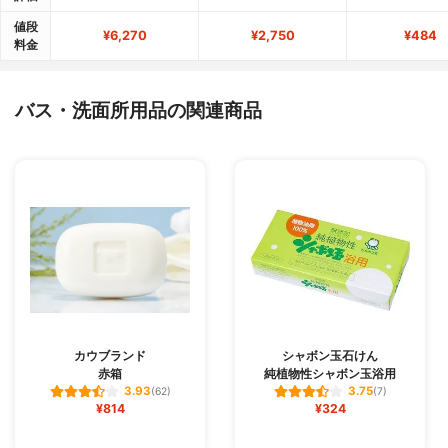
値段
¥6,270
¥2,750
¥484
料金
バス・洗面所用品の関連商品
カウブランド
シャボン玉石けん
赤箱
純植物性シャボン玉浴用
3.93
3.75
(62)
(7)
¥814
¥324