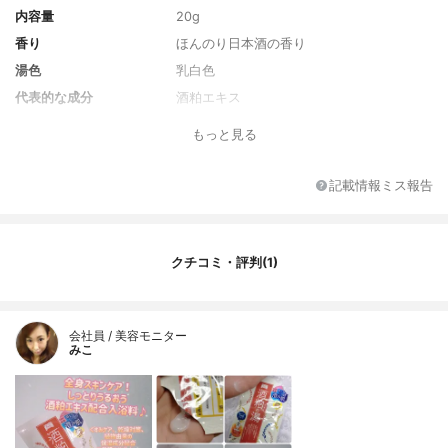
内容量
20g
香り
ほんのり日本酒の香り
湯色
乳白色
代表的な成分
酒粕エキス
全成分
トリエチルヘキサノイン、オリーブ果実
もっと見る
油、グリセリン、水、セルロース、香料、
酒粕エキス、コメ発酵液、加水分解酵母エ
キス、キュウリ果実エキス、スフィンゴ糖
記載情報ミス報告
脂質、ユズ種子エキス、ツルレイシ果実エ
キス、異性化糖、アルギニン、水添レシチ
ン、リゾレシチン、ＢＧ、フィチン酸、酸
化銀、エタノール、ヘキシルデシルリン酸
クチコミ・評判(1)
アルギニン、クエン酸、水酸化Ｎａ、フェ
ノキシエタノール
会社員 / 美容モニター
みこ