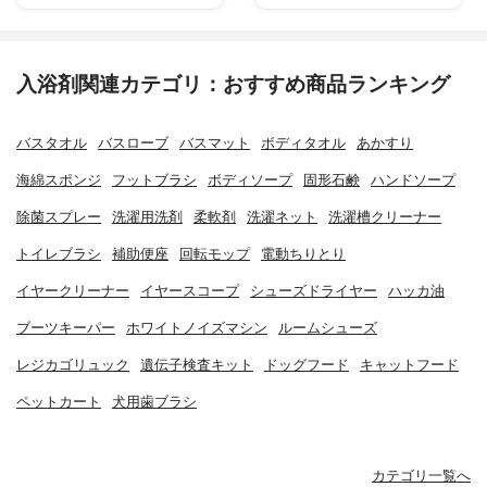
入浴剤関連カテゴリ：おすすめ商品ランキング
バスタオル
バスローブ
バスマット
ボディタオル
あかすり
海綿スポンジ
フットブラシ
ボディソープ
固形石鹸
ハンドソープ
除菌スプレー
洗濯用洗剤
柔軟剤
洗濯ネット
洗濯槽クリーナー
トイレブラシ
補助便座
回転モップ
電動ちりとり
イヤークリーナー
イヤースコープ
シューズドライヤー
ハッカ油
ブーツキーパー
ホワイトノイズマシン
ルームシューズ
レジカゴリュック
遺伝子検査キット
ドッグフード
キャットフード
ペットカート
犬用歯ブラシ
カテゴリ一覧へ