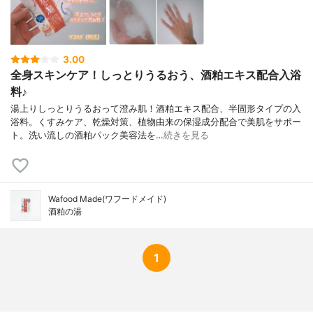
3.00
全身スキンケア！しっとりうるおう、酒粕エキス配合入浴
料♪
湯上りしっとりうるおって澄み肌！酒粕エキス配合、半固形タイプの入
浴料。くすみケア、乾燥対策、植物由来の保湿成分配合で美肌をサポー
ト。洗い流しの酒粕パック美容法を…
続きを見る
Wafood Made(ワフードメイド)
酒粕の湯
1