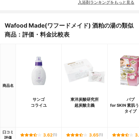
入浴剤ランキングをもっと見る
Wafood Made(ワフードメイド) 酒粕の湯の類似
商品：評価・料金比較表
商品名
サンゴ
東洋炭酸研究所
バブ
コライユ
超炭酸主義
for SKIN 素
タイプ
口コミ
3.62
(1)
3.65
(1)
3
評価