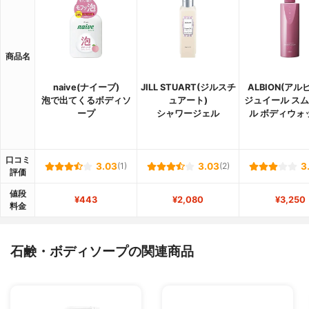
商品名
naive(ナイーブ)
JILL STUART(ジルスチ
ALBION(アル
泡で出てくるボディソ
ュアート)
ジュイール ス
ープ
シャワージェル
ル ボディウォ
口コミ
3.03
(1)
3.03
(2)
3
評価
値段
¥443
¥2,080
¥3,250
料金
石鹸・ボディソープの関連商品