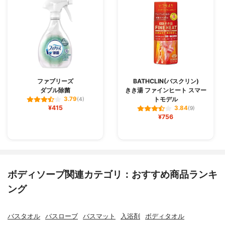
ファブリーズ
BATHCLIN(バスクリン)
ダブル除菌
きき湯 ファインヒート スマー
トモデル
3.79
(4)
¥415
3.84
(9)
¥756
ボディソープ関連カテゴリ：おすすめ商品ランキ
ング
バスタオル
バスローブ
バスマット
入浴剤
ボディタオル