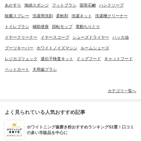
あかすり
海綿スポンジ
フットブラシ
固形石鹸
ハンドソープ
除菌スプレー
洗濯用洗剤
柔軟剤
洗濯ネット
洗濯槽クリーナー
トイレブラシ
補助便座
回転モップ
電動ちりとり
イヤークリーナー
イヤースコープ
シューズドライヤー
ハッカ油
ブーツキーパー
ホワイトノイズマシン
ルームシューズ
レジカゴリュック
遺伝子検査キット
ドッグフード
キャットフード
ペットカート
犬用歯ブラシ
カテゴリ一覧へ
よく見られている人気おすすめ記事
ホワイトニング歯磨き粉おすすめランキング52選！口コミ
の多い市販品を中心に