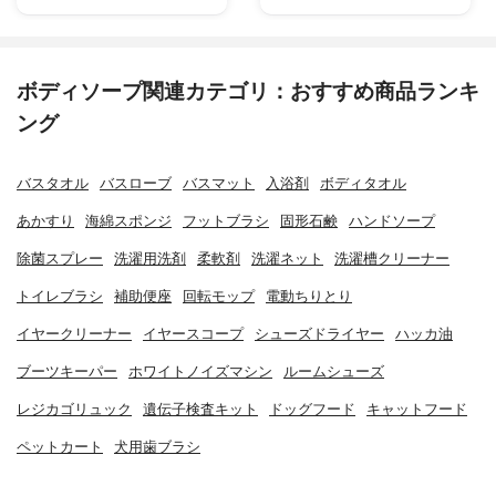
ボディソープ関連カテゴリ：おすすめ商品ランキ
ング
バスタオル
バスローブ
バスマット
入浴剤
ボディタオル
あかすり
海綿スポンジ
フットブラシ
固形石鹸
ハンドソープ
除菌スプレー
洗濯用洗剤
柔軟剤
洗濯ネット
洗濯槽クリーナー
トイレブラシ
補助便座
回転モップ
電動ちりとり
イヤークリーナー
イヤースコープ
シューズドライヤー
ハッカ油
ブーツキーパー
ホワイトノイズマシン
ルームシューズ
レジカゴリュック
遺伝子検査キット
ドッグフード
キャットフード
ペットカート
犬用歯ブラシ