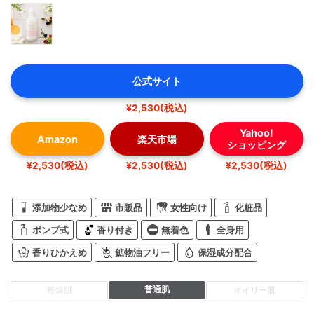
公式サイト
¥2,530(税込)
Yahoo!
Amazon
楽天市場
ショッピング
¥2,530(税込)
¥2,530(税込)
¥2,530(税込)
添加物少なめ
市販品
女性向け
化粧品
ポンプ式
香り付き
無着色
全身用
香りひかえめ
鉱物油フリー
保湿成分配合
普通肌
乾燥肌
オイリー肌