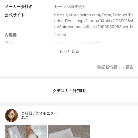
メーカー会社名
セーレン株式会社
公式サイト
https://store.seiren.com/Form/Product/Pr
oductDetail.aspx?shop=0&pid=CCBP01&vi
d=&bid=comoace&cat=100003005&swrd=
内容量
300ml
香り
やさしいハーバル調の香り
もっと見る
成分
水、ミリスチン酸、水酸化Ｋ、ラウリン
酸、パルミチン酸、ソルビトール、ベタイ
ン、ジステアリン酸グリコール、塩化Ｋ、
記載情報ミス報告
ＰＰＧ-２コカミド、ＢＧ、グリセリン、セ
リシン、カンゾウ根エキス、セイヨウオト
ギリソウ花／葉／茎エキス、サボンソウ葉
エキス、キイチゴエキス、グリコシルトレ
クチコミ・評判(1)
ハロース、ココイルグリシンＫ、グリセリ
ルグルコシド、加水分解水添デンプン、コ
コイルメチルタウリンＮａ、ラウリン酸ポ
リグリセリル-１０、ラウリン酸ＰＥＧ-８
会社員 / 美容モニター
０ソルビタン、ラウレス硫酸Ｎａ、ココア
みこ
ンホ酢酸Ｎａ、ポリクオタニウム-７、ＰＥ
Ｇ-４５Ｍ、アクリレーツコポリマー、ヒド
ロキシエチルセルロース、ＥＤＴＡ-２Ｎ