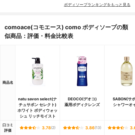
ボディソープランキングをもっと見る
comoace(コモエース) como ボディソープの類
似商品：評価・料金比較表
商品名
natu savon select(ナ
DEOCO(デオコ)
SABON(サ
チュサボン セレクト)
薬用ボディクレンズ
シャワーオ
ホワイト ボディウォッ
シュ リッチモイスト
口コミ
3.78
(2)
3.86
(13)
3.
評価