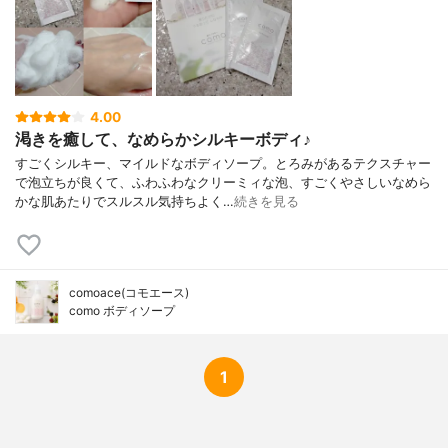
ａ、安息香酸Ｎａ、フェノキシエタノー
ル、ベルガモット果実油、ローズマリー
油、ニオイテンジクアオイ油
テクスチャーバリエーシ
なし
ョン
効果バリエーション
なし
4.00
渇きを癒して、なめらかシルキーボディ♪
すごくシルキー、マイルドなボディソープ。とろみがあるテクスチャー
で泡立ちが良くて、ふわふわなクリーミィな泡、すごくやさしいなめら
かな肌あたりでスルスル気持ちよく…
続きを見る
comoace(コモエース)
como ボディソープ
1