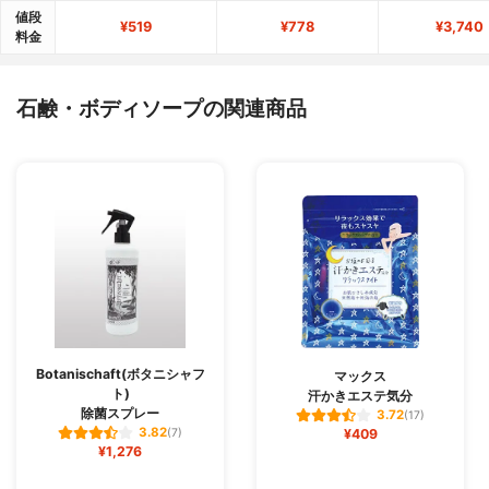
値段
¥519
¥778
¥3,740
料金
石鹸・ボディソープの関連商品
Botanischaft(ボタニシャフ
マックス
ト)
汗かきエステ気分
除菌スプレー
3.72
(17)
3.82
(7)
¥409
¥1,276