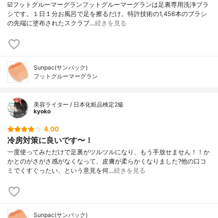
☑️フットグルーマーグランフットグルーマーグランは足裏専用洗浄ブラ
シです。１日１分お風呂で足を擦るだけ。特許技術の1,456本のブラシ
の先端に塗布されたスクラブ…
続きを見る
Sunpac(サンパック)
フットグルーマーグラン
美容ライター / 日本化粧品検定2級
kyoko
4.00
冷房対策に良いです〜！
一度使ってみただけで足裏がツルツルになり、もう手放せません！！か
かとのがさがさ感がなくなって、皮膚が柔らかくなりました?他の口コ
ミでくすぐったい、という意見を何…
続きを見る
Sunpac(サンパック)