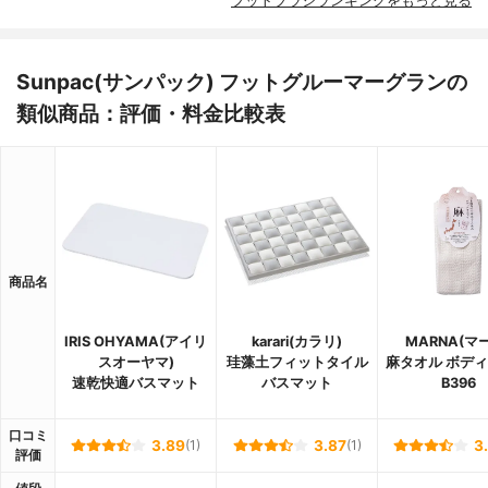
フットブラシランキングをもっと見る
Sunpac(サンパック) フットグルーマーグランの
類似商品：評価・料金比較表
商品名
IRIS OHYAMA(アイリ
karari(カラリ)
MARNA(マ
スオーヤマ)
珪藻土フィットタイル
麻タオル ボデ
速乾快適バスマット
バスマット
B396
口コミ
3.89
(1)
3.87
(1)
3
評価