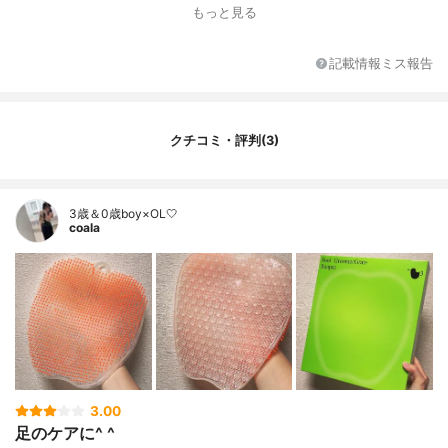
もっと見る
その他の特徴
フック穴あり
記載情報ミス報告
クチコミ・評判(3)
3歳＆0歳boy×OL🤍
coala
3.00
足のケアに^ ^