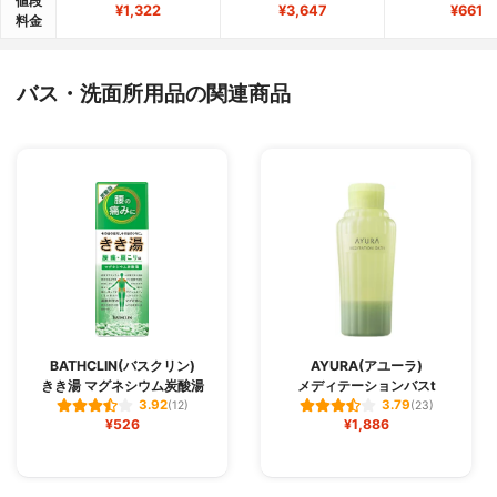
値段
¥1,322
¥3,647
¥661
料金
バス・洗面所用品の関連商品
BATHCLIN(バスクリン)
AYURA(アユーラ)
きき湯 マグネシウム炭酸湯
メディテーションバスt
3.92
3.79
(12)
(23)
¥526
¥1,886