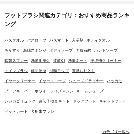
フットブラシ関連カテゴリ：おすすめ商品ランキ
ング
バスタオル
バスローブ
バスマット
入浴剤
ボディタオル
あかすり
海綿スポンジ
ボディソープ
固形石鹸
ハンドソープ
除菌スプレー
洗濯用洗剤
柔軟剤
洗濯ネット
洗濯槽クリーナー
トイレブラシ
補助便座
回転モップ
電動ちりとり
イヤークリーナー
イヤースコープ
シューズドライヤー
ハッカ油
ブーツキーパー
ホワイトノイズマシン
ルームシューズ
レジカゴリュック
遺伝子検査キット
ドッグフード
キャットフード
ペットカート
犬用歯ブラシ
カテゴリ一覧へ