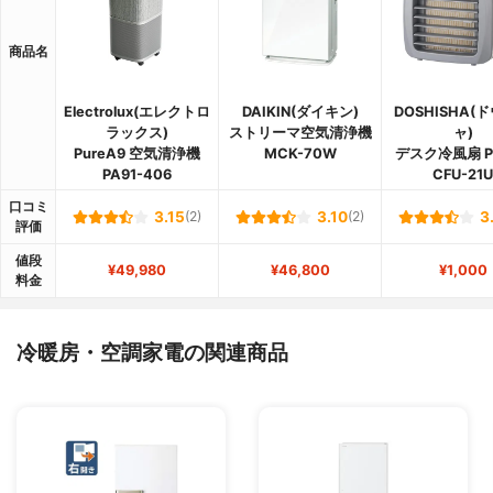
商品名
Electrolux(エレクトロ
DAIKIN(ダイキン)
DOSHISHA(
ラックス)
ストリーマ空気清浄機
ャ)
PureA9 空気清浄機
MCK-70W
デスク冷風扇 PI
PA91-406
CFU-21U
口コミ
3.15
(2)
3.10
(2)
3
評価
値段
¥49,980
¥46,800
¥1,000
料金
冷暖房・空調家電の関連商品