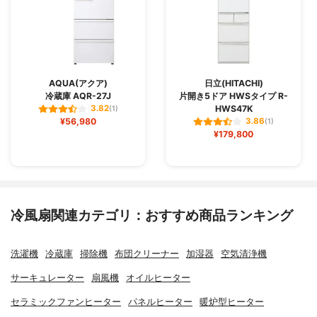
AQUA(アクア)
日立(HITACHI)
冷蔵庫 AQR-27J
片開き5ドア HWSタイプ R-
HWS47K
3.82
(1)
¥56,980
3.86
(1)
¥179,800
冷風扇関連カテゴリ：おすすめ商品ランキング
洗濯機
冷蔵庫
掃除機
布団クリーナー
加湿器
空気清浄機
サーキュレーター
扇風機
オイルヒーター
セラミックファンヒーター
パネルヒーター
暖炉型ヒーター