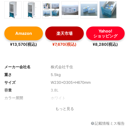
Yahoo!
Amazon
楽天市場
ショッピング
¥13,570(税込)
¥7,670(税込)
¥8,280(税込)
メーカー会社名
株式会社千住
重さ
5.5kg
サイズ
W230×D305×H670mm
容量
3.8L
カラー展開
ホワイト
素材
-
もっと見る
耐熱性
-
目盛り
-
記載情報ミス報告