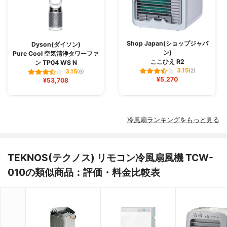
Shop Japan(ショップジャパ
Dyson(ダイソン)
ン)
Pure Cool 空気清浄タワーファ
ここひえ R2
ン TP04 WS N
3.15
(2)
3.15
(6)
¥5,270
¥53,708
冷風扇ランキングをもっと見る
TEKNOS(テクノス) リモコン冷風扇風機 TCW-
010の類似商品：評価・料金比較表