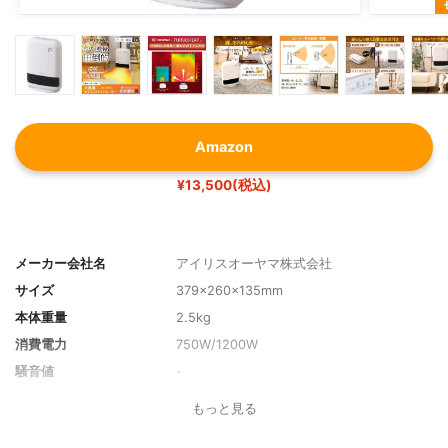
Amazon
¥13,500(税込)
メーカー会社名
アイリスオーヤマ株式会社
サイズ
379×260×135mm
本体重量
2.5kg
消費電力
750W/1200W
騒音値
-
1時間当たりの電気代目安
約27円～役32円
もっと見る
対応畳数
木造3畳, コンクリート8畳