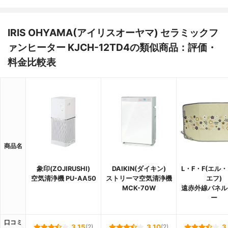
IRIS OHYAMA(アイリスオーヤマ) セラミックフ
ァンヒーター KJCH-12TD4の類似商品：評価・
料金比較表
商品名
象印(ZOJIRUSHI)
DAIKIN(ダイキン)
L・F・F(エル
空気清浄機 PU-AA50
ストリーマ空気清浄機
エフ)
MCK-70W
遠赤外線パネル
ー
口コミ
3.15
(2)
3.10
(2)
3