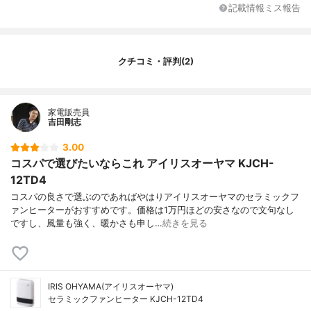
省エネ機能
-
記載情報ミス報告
タイマー機能
-
その他の機能
人感センサー
特徴
小型
クチコミ・評判(2)
家電販売員
吉田剛志
3.00
コスパで選びたいならこれ アイリスオーヤマ KJCH-
12TD4
コスパの良さで選ぶのであればやはりアイリスオーヤマのセラミックフ
ァンヒーターがおすすめです。価格は1万円ほどの安さなので文句なし
ですし、風量も強く、暖かさも申し…
続きを見る
IRIS OHYAMA(アイリスオーヤマ)
セラミックファンヒーター KJCH-12TD4