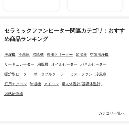
セラミックファンヒーター関連カテゴリ：おすす
め商品ランキング
洗濯機
冷蔵庫
掃除機
布団クリーナー
加湿器
空気清浄機
サーキュレーター
扇風機
オイルヒーター
パネルヒーター
暖炉型ヒーター
ポータブルクーラー
ミストファン
冷風扇
窓用エアコン
除湿機
アイロン
婦人体温計(基礎体温計)
温熱治療器
カテゴリ一覧へ