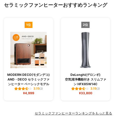
セラミックファンヒーターおすすめランキング
1位
2位
MODERN DECO(モダンデコ)
DeLonghi(デロンギ)
AND・DECO セラミックファ
空気清浄機能付き スリムファ
ンヒーター ベーシックモデル
ン HFX85W14C
3.15
3.15
(2)
(2)
¥4,999
¥33,800
セラミックファンヒーターランキングをもっと見る