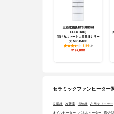
三菱電機(MITSUBISHI
ELECTRIC)
置けるスマート大容量 Bシリー
ズ MR-B46E
3.86
(2)
¥197,800
セラミックファンヒーター
洗濯機
冷蔵庫
掃除機
布団クリーナー
オイルヒーター
パネルヒーター
暖炉型