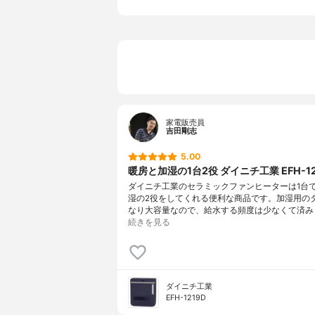
タイマー機能
入タイマー6
その他の機能
加湿機能(3
特徴
大型
家電販売員
吉田剛志
5.00
暖房と加湿の1台2役 ダイニチ工業 EFH-12
ダイニチ工業のセラミックファンヒーターは1台
湿の2役をしてくれる便利な商品です。加湿用の
なり大容量なので、給水する頻度は少なくて済みま
続きを見る
ダイニチ工業
EFH-1219D