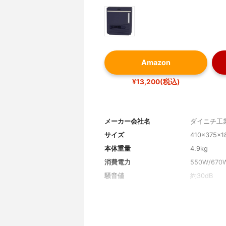
Amazon
¥13,200(税込)
メーカー会社名
ダイニチ工
サイズ
410×375×
本体重量
4.9kg
消費電力
550W/670
騒音値
約30dB
1時間当たりの電気代目安
約16円～約
対応畳数
木造3畳、
省エネ機能
省エネセン