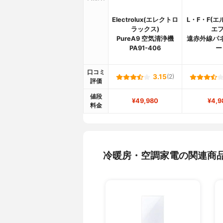
Electrolux(エレクトロ
L・F・F(
ラックス)
エフ
PureA9 空気清浄機
遠赤外線パ
PA91-406
ー
口コミ
3.15
(2)
評価
値段
¥49,980
¥4,9
料金
冷暖房・空調家電の関連商