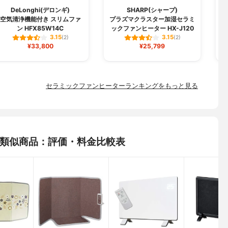
DeLonghi(デロンギ)
SHARP(シャープ)
空気清浄機能付き スリムファ
プラズマクラスター加湿セラミ
ン HFX85W14C
ックファンヒーター HX-J120
3.15
3.15
(2)
(2)
¥33,800
¥25,799
セラミックファンヒーターランキングをもっと見る
9Dの類似商品：評価・料金比較表