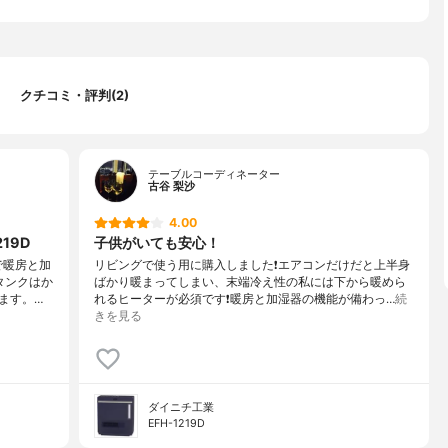
.8時間、切タイマー1.2時間
.8L)、人感センサー、転倒時自動オフ機能
クチコミ・評判(2)
テーブルコーディネーター
古谷 梨沙
4.00
19D
子供がいても安心！
で暖房と加
リビングで使う用に購入しました❗️エアコンだけだと上半身
タンクはか
ばかり暖まってしまい、末端冷え性の私には下から暖めら
す。…
れるヒーターが必須です❗️暖房と加湿器の機能が備わっ…
続
きを見る
ダイニチ工業
EFH-1219D