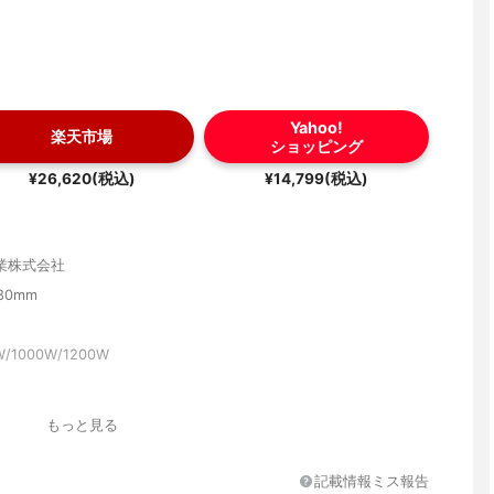
Yahoo!
楽天市場
ショッピング
¥26,620(税込)
¥14,799(税込)
業株式会社
180mm
W/1000W/1200W
32円
もっと見る
コンクリート8畳
サー
記載情報ミス報告