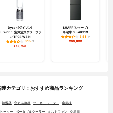
Dyson(ダイソン)
SHARP(シャープ)
Pure Cool 空気清浄タワーファ
冷蔵庫 SJ-AK31G
ン TP04 WS N
3.63
(1)
¥99,800
3.15
(6)
¥53,708
関連カテゴリ：おすすめ商品ランキング
加湿器
空気清浄機
サーキュレーター
扇風機
ヒーター
ポータブルクーラー
ミストファン
冷風扇