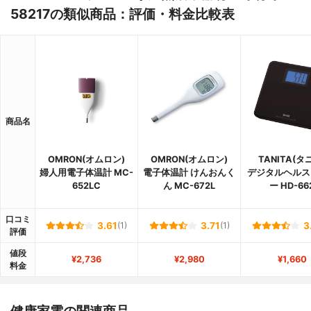
58217の類似商品：評価・料金比較表
商品名
OMRON(オムロン)
OMRON(オムロン)
TANITA(タ
婦人用電子体温計 MC-
電子体温計 けんおんく
デジタルヘルス
652LC
ん MC-672L
ー HD-66
口コミ
3.61
(1)
3.71
(1)
3
評価
値段
¥2,736
¥2,980
¥1,660
料金
健康家電の関連商品