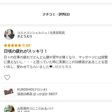
その他の特徴
遠赤外線
クチコミ・評判(2)
コスメコンシェルジュ / 元美容部員
さとうえり
5.00
日頃の疲れがスッキリ！
日々の仕事の疲れでどんどん腰や背中が痛くなり、マッサージには頻繁
に通えないし・・・と思っていた時に実家にこの治療器があることを思
い出し、使わせてもらいました❤️…
続きを見る
KUROSHIO(クロシオ)
温熱治療器 ぽっかぽか 58217
お部屋作りにこだわるパパ
りんパパ