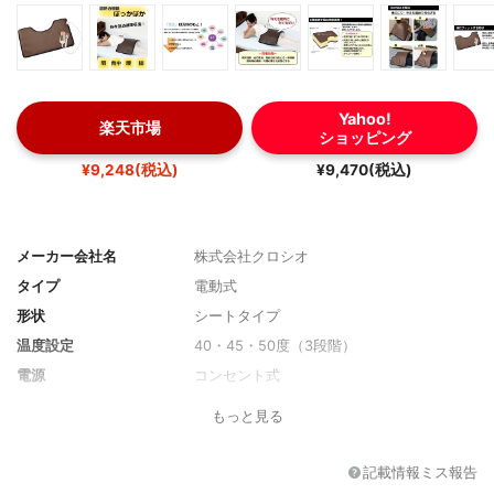
Yahoo!
楽天市場
ショッピング
¥9,248(税込)
¥9,470(税込)
メーカー会社名
株式会社クロシオ
タイプ
電動式
形状
シートタイプ
温度設定
40・45・50度（3段階）
電源
コンセント式
タイマー機能
約30分・約60分
もっと見る
サイズ
約幅65×奥行38×厚さ1.6cm
分類
医療機器
記載情報ミス報告