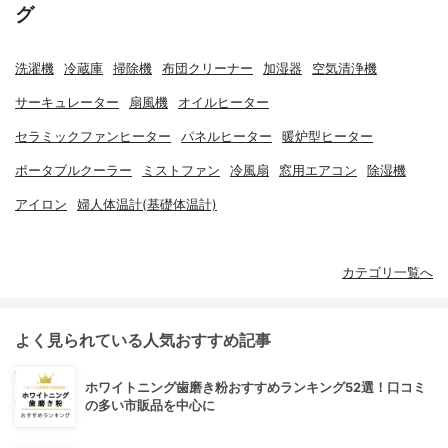
グ
洗濯機
冷蔵庫
掃除機
布団クリーナー
加湿器
空気清浄機
サーキュレーター
扇風機
オイルヒーター
セラミックファンヒーター
パネルヒーター
暖炉型ヒーター
ポータブルクーラー
ミストファン
冷風扇
窓用エアコン
除湿機
アイロン
婦人体温計(基礎体温計)
カテゴリ一覧へ
よく見られている人気おすすめ記事
ホワイトニング歯磨き粉おすすめランキング52選！口コミ
の多い市販品を中心に