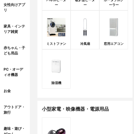
パネルヒータ
暖炉型ヒータ
ポータブルク
女性向けアプ
ー
ー
ーラー
リ
家具・インテ
リア雑貨
ミストファン
冷風扇
窓用エアコン
赤ちゃん・子
ども用品
PC・オーデ
ィオ機器
除湿機
お金
アウトドア・
小型家電・映像機器・電源用品
旅行
趣味・遊び・
ゲーム