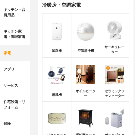
冷暖房・空調家電
キッチン・台
所用品
キッチン家
電・調理家電
サーキュレー
加湿器
空気清浄機
ター
家電
アプリ
サービス
オイルヒータ
セラミックフ
扇風機
ー
ァンヒーター
住宅設備・リ
フォーム
保険