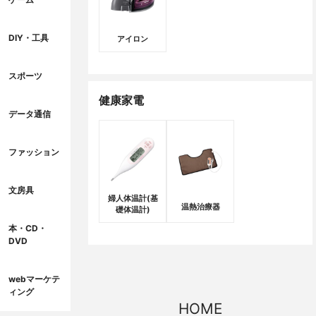
DIY・工具
アイロン
スポーツ
健康家電
データ通信
ファッション
文房具
婦人体温計(基
温熱治療器
礎体温計)
本・CD・
DVD
webマーケテ
ィング
HOME