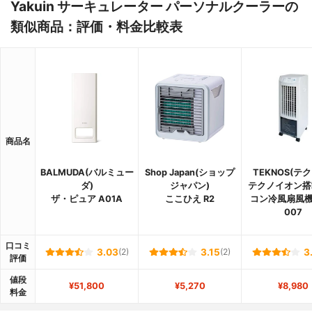
Yakuin サーキュレーター パーソナルクーラーの
類似商品：評価・料金比較表
商品名
BALMUDA(バルミュー
Shop Japan(ショップ
TEKNOS(テ
ダ)
ジャパン)
テクノイオン搭
ザ・ピュア A01A
ここひえ R2
コン冷風扇風機 
007
口コミ
3.03
(2)
3.15
(2)
3
評価
値段
¥51,800
¥5,270
¥8,980
料金