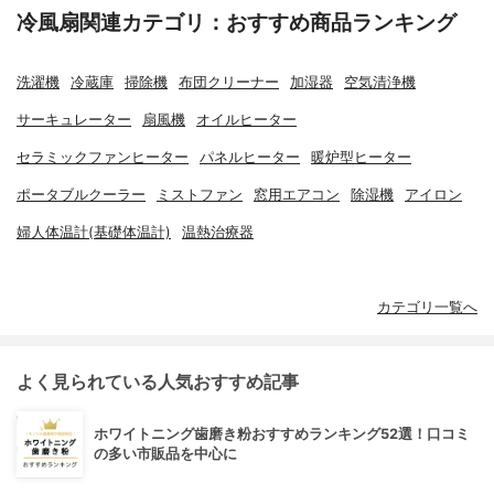
冷風扇関連カテゴリ：おすすめ商品ランキング
洗濯機
冷蔵庫
掃除機
布団クリーナー
加湿器
空気清浄機
サーキュレーター
扇風機
オイルヒーター
セラミックファンヒーター
パネルヒーター
暖炉型ヒーター
ポータブルクーラー
ミストファン
窓用エアコン
除湿機
アイロン
婦人体温計(基礎体温計)
温熱治療器
カテゴリ一覧へ
よく見られている人気おすすめ記事
ホワイトニング歯磨き粉おすすめランキング52選！口コミ
の多い市販品を中心に