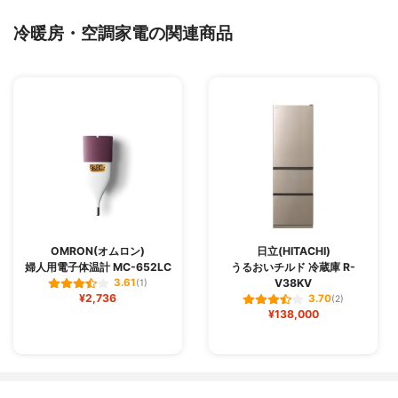
冷暖房・空調家電の関連商品
OMRON(オムロン)
日立(HITACHI)
婦人用電子体温計 MC-652LC
うるおいチルド 冷蔵庫 R-
V38KV
3.61
(1)
¥2,736
3.70
(2)
¥138,000