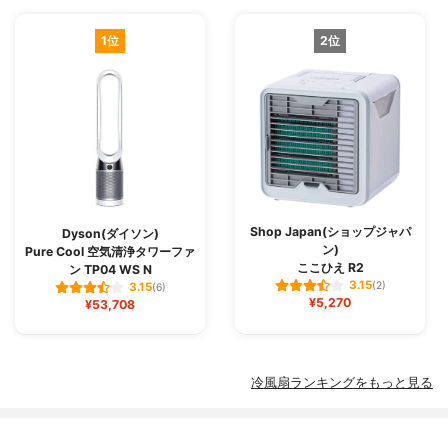
1位
2位
Shop Japan(ショップジャパ
Dyson(ダイソン)
ン)
Pure Cool 空気清浄タワーファ
ここひえ R2
ン TP04 WS N
3.15
(2)
3.15
(6)
¥5,270
¥53,708
冷風扇ランキングをもっと見る