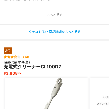
ゴミは使用毎に捨てても苦にならず、水洗いは月1回やる
と良いと思います。
もっと見る
上記が具体的な決定的理由になるのですが、使ってみて意
外な嬉しい機能や性能もあったので紹介します！
クチコミ(3)・商品詳細をもっと見る
《使って分かった嬉しい機能/性能》
①ヘッドに髪の毛が絡まりにくい仕様
⇒通常のヘッドはブラシのようになっているので、髪の毛
3位
が絡まって取ることに苦労しますが、VC-SG910Xのヘッ
3.68
ドは柔らかい起毛のような素材なので絡みにくい仕様にな
makita(マキタ)
っています。
充電式クリーナーCL100DZ
購入してもうすぐ1カ月になりますが、まだ1回も絡んだこ
¥3,808〜
とがありません。
②ヘッド付け根のLEDライトが素晴らしい
⇒ヘッド付け根の部分にLEDライトが付いているので、家
具の隙間やうす暗い場所の掃除に重宝します。
クローゼットの隙間部分やベッド下など暗いところで活躍