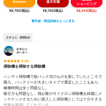
Amazon
楽天市場
ショッピング
③妻でも負担にならない軽さ
⇒掃除機も軽量化が進み、昔の掃除機からVC-SG910Xに
¥8,755(税込)
¥8,743(税込)
¥8,410(税込)
変えた直後の軽さには感動モノでした。本体は2.3kgと軽
最安値・商品詳細をもっと見る
くコンパクトなサイズです。一番感動したのが、自走式ヘ
ッドの軽やかさですね。電源が入っていない状態で動かす
とそれなりに軽いですが普通のヘッド程の扱いですが、電
クチコミ・評判(3)
源を入れて稼働しているときのヘッドは「滑るような」快
適いさで、昔の重いヘッドを想定しながら扱うと全くの別
家事好き
物です。
ポーター
これには妻も驚きスゴイ！と言っていました。
5.00
掃除機を掃除する掃除機
④メンテナンスのしやすさ
⇒ゴミが溜まってきたら集塵カップをワンタッチで取り外
ハンディ掃除機で紙パック式のものを探していたところで
してそのままゴミ箱へポイ！っと捨てれる手軽さがいいの
購入。バッテリーが大きいタイプで選定したこともあり、
がサイクロン式クリーナーですが、集塵カップや付随する
稼働時間は全く問題なし。
部品を丸洗いできるものとできないものがあります。
吸引力も問題なし。我が家のサイクロン掃除機を綺麗にメ
VC-SG910Xは部品を簡単に分解して水で丸洗いできるの
ンテナンスするために購入した掃除機としては十分すぎる
で衛生的です。
性能を発揮してくれている