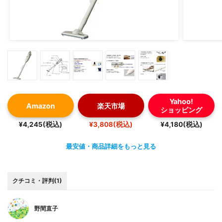
しました！
③多彩なアタッチメントで便利
⇒おおよその掃除機にも付属しているすき間ノズルもつい
ていますが、それ以外に伸縮するロングノズルとロングブ
ラシがあり手の届きにくい高い場所や狭くて深い部分の掃
除が楽にできます。
例えば、エアコン上やタンス上、ベッド下の掃除に重宝し
ました！
Yahoo!
Amazon
楽天市場
ショッピング
④電動ふとんブラシヘッドが付属しているので寝具も衛
¥4,245(税込)
¥3,808(税込)
¥4,180(税込)
生的
最安値・商品詳細をもっと見る
⇒コレさえあれば、別にレ〇コップは必要ありません。カ
タカタと布団を叩きながらホコリやダニの死骸など吸い込
みます。
クチコミ・評判(1)
⓹「ゴミ残しまセンサー」で、ほこりやゴミを可視化して
徹底的にクリーンにする
野間直子
⇒グリップ(持ち手)の部分に赤いランプがあり、ごみをセ