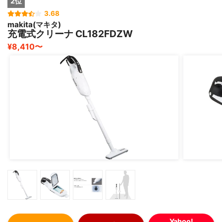
2位
①通常のカーペット掃除には申し分ないパワフルさ
3.68
⇒掃除機の性能で一番重視される「吸引仕事率」は180W
makita(マキタ)
とサイクロン式クリーナーの中では中間ぐらいのパワフル
充電式クリーナ CL182FDZW
さですが、3部屋を2日に1回の掃除をするのには十分な吸
¥8,410〜
引率です。そして、サイクロン式の特徴として吸引力が弱
くならなく一定の安定さがあってよいです。猫のいる部屋
は、紙パック式の掃除機を使用して使い分けをしているの
で、さほど「吸引仕事率」の高さは求めていませんでし
た。
②子供が居るので排気のクリアさ
⇒どうしても紙パック式では溜まってきたゴミを通過した
排気になるので、紙パックの質が悪い(安いモノ)だと排気
される空気が汚いのでニオイも出てきます。それが嫌で紙
パックの質が良い(高いモノ)だとコストが掛かりすぎま
す。VC-SG910Xはサイクロン式クリーナーなので、ダス
トと空気を分離して排気するので綺麗な排気になります。
実際使ってみてもゴミのニオイなどもありませんでした。
Yahoo!