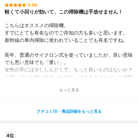
5.00
ンサーが検知すると赤く点灯します。
軽くて小回りが効いて、この掃除機は手放せません！
ごみが無くなるまで点灯しているので、本当に綺麗になっ
たか可視化されわかります。
こちらはオススメの掃除機。
すでにとても有名なのでご存知の方も多いと思います。
上記が使ってみて嬉しい良かった部分です。
新幹線の車内掃除に使われていることでも有名ですね。
ただ、⓹について一つ思ったことがあります。
長年、普通のサイクロン式を使っていましたが、良い意味
ごみを可視化して無くなるまで点灯しているので綺麗にな
でも悪い意味でも「重い」。
った確認ができて良いのですが、この部分に神経質になる
女性の手には少ししんどくて、もっと良いものはないか？
と「まだ点灯しているから汚れている」となり、掃除も念
と探していた時に出会ったのが、マキタのコードレス掃除
入りになりすぎて逆にストレスを感じてしまう人もいるか
機です。
もしれません。
もっと見る
吸引力もなかなかのもので、なんと言っても軽い！
自分は神経質なので、赤い点灯が消えるまでスローペース
部屋の中はもちろん、階段掃除やマイカーの車内掃除な
で同じ場所を数往復させる時もあります。
クチコミ(1)・商品詳細をもっと見る
ど、あらゆるところをキレイにしてくれます。
自分はストレスになっていないので良いですが、神経質な
サッシ用のノズルもついているので、隙間掃除にも便利で
方でこういったことにストレスになるようなら、ランプは
す。
気にせず使用したほうが良いと思いました。
4位