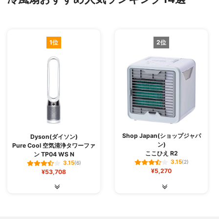
1位
2位
Shop Japan(ショップジャパ
Dyson(ダイソン)
ン)
Pure Cool 空気清浄タワーファ
ここひえ R2
ン TP04 WS N
3.15
(2)
3.15
(6)
¥5,270
¥53,708