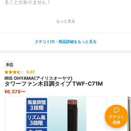
ることがありません！
クーラーの寒いのが苦手な妻や小さい子供にも優しいで
もっと見る
す！
ペットのいるご家庭にもいいかもしれませんね！
クチコミ(1)・商品詳細をもっと見る
保冷剤はちょうどいいサイズがなかなか売っていないの
で、我が家ではソフトタイプを使用しています！
8位
スリムで場所をとらず、使い心地が良い。
価格もこのクオリティでは大満足。お気に入りです！
3.07
IRIS OHYAMA(アイリスオーヤマ)
タワーファン木目調タイプ TWF-C71M
¥6,578〜
クチコミ
投稿