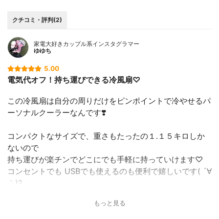
クチコミ・評判(2)
家電大好きカップル系インスタグラマー
ゆゆち
5.00
電気代オフ！持ち運びできる冷風扇♡
この冷風扇は自分の周りだけをピンポイントで冷やせるパ
ーソナルクーラーなんです❣️
コンパクトなサイズで、重さもたったの１.１５キロしか
ないので
持ち運びが楽チンでどこにでも手軽に持っていけます♡
コンセントでも USBでも使えるのも便利で嬉しいです( ´∀
｀)?
私は夏にお友達のうちに泊まりに行く時によく持って行っ
もっと見る
ています?！