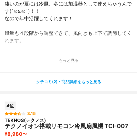
凄いのが夏には冷風、冬には加湿器として使えちゃうんで
す(´⊙ω⊙`)！！
なので年中活躍してくれます！
風量も４段階から調整できて、風向きも上下で調節してく
れます。
サイズも１３×１３×１３のコンパクトサイズなので机に
もっと見る
おいても
邪魔にならないし、デザインもレトロで可愛いので使って
いない間も
クチコミ(2)・商品詳細をもっと見る
机のうえに置いてあるだけでインテリアにもできます♡
日本政党のもあって本体もしっかり作られているし、十分
4位
な風量がきます。
ただやっぱりデスク用なので広範囲を冷やすことはできま
3.15
TEKNOS(テクノス)
せん(^^;;
テクノイオン搭載リモコン冷風扇風機 TCI-007
¥8,980〜