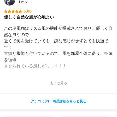
トオル
5.00
優しく自然な風が心地よい
この冷風扇はリズム風の機能が搭載されており、優しく自
然な風なので、
近くで風を受けていても、嫌な感じがせずとても快適で
す！
首振り機能も付いているので、風を部屋全体に送り、空気
を循環
させられている感じがします！！
リモコンが付いているので、離れた場所からも風量などを
もっと見る
調節できて便利です！
タイマー機能も搭載で、音もそれほど大きくはないので、
就寝時にもいつも使用しています。
クチコミ(2)・商品詳細をもっと見る
水を入れて使用すると、それほど部屋自体の温度が下がる
という感じではないですが、