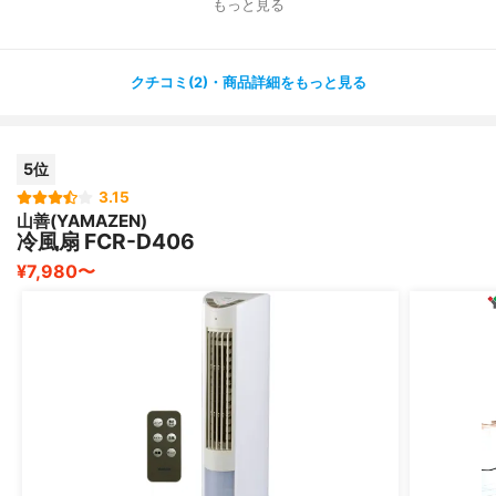
もっと見る
就寝時の使用にはとてもおすすめです。
リモコンが付いているので、遠隔操作もできて使いやすい
クチコミ(2)・商品詳細をもっと見る
ですし、
タイマー機能も搭載されているので、就寝時などにも便利
です。
5位
価格は平均的ですが、機能面なども一通り揃っているので
3.15
山善(YAMAZEN)
満足です。
冷風扇 FCR-D406
ただ、しっかり冷やしたい時には氷や保冷剤の使用をおす
¥7,980〜
すめします。