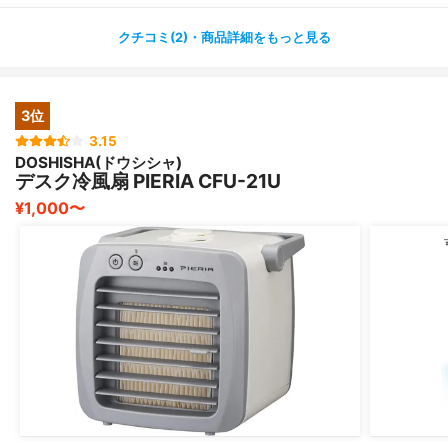
しかも電気代もかなり削減できるんですよ❣️
クチコミ(2)・商品詳細をもっと見る
エアコンと比べて、この冷風扇は一晩使っても1.3円しか
かからないんです(´⊙ω⊙`)
それなのにちゃんと冷やしてくれて、暑い日でも快適に過
3位
ごせるので最高です♡
3.15
DOSHISHA(ドウシシャ)
デスク冷風扇 PIERIA CFU-21U
¥1,000〜