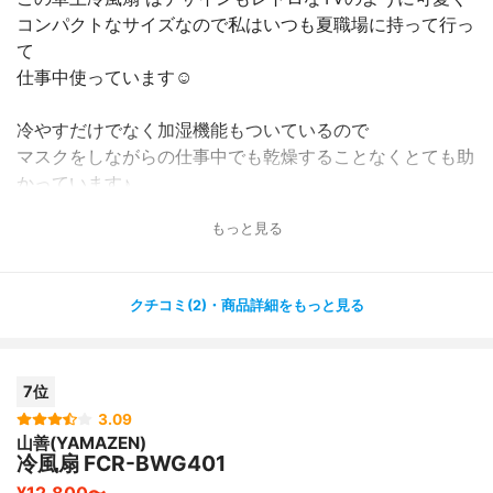
コンパクトなサイズなので私はいつも夏職場に持って行っ
て
仕事中使っています☺︎
冷やすだけでなく加湿機能もついているので
マスクをしながらの仕事中でも乾燥することなくとても助
かっています♪
もっと見る
水タンクのふたにアロマオイルを入れることもできるので
特に疲れているときはラベンダーのオイルを入れていい香
りに癒されています！
クチコミ(2)・商品詳細をもっと見る
音も静かで、３段階風量が選べるのもデスクワークにぴっ
たりで嬉しいです☺️
7位
３０００円というお値段にも関わらずそれ以上の機能を備
3.09
山善(YAMAZEN)
えているので
冷風扇 FCR-BWG401
お家でも仕事場でも大活躍間違いなしの商品です⭐︎
¥12,800〜