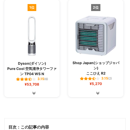
風を感じる範囲に入れば十分に涼しいです！
1位
2位
保冷剤をしようすればかなり涼しい風になるので、夏でも
ある程度はエアコンなしで
過ごせました。
フィルターも取り外せるので、簡単に洗えて、カビも生え
にくいのでよかったです！
Shop Japan(ショップジャパ
Dyson(ダイソン)
ン)
Pure Cool 空気清浄タワーファ
ここひえ R2
ン TP04 WS N
3.15
(2)
3.15
(6)
¥5,270
¥53,708
目次：この記事の内容