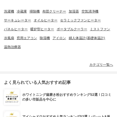
洗濯機
冷蔵庫
掃除機
布団クリーナー
加湿器
空気清浄機
サーキュレーター
オイルヒーター
セラミックファンヒーター
パネルヒーター
暖炉型ヒーター
ポータブルクーラー
ミストファン
冷風扇
窓用エアコン
除湿機
アイロン
婦人体温計(基礎体温計)
温熱治療器
カテゴリ一覧へ
よく見られている人気おすすめ記事
ホワイトニング歯磨き粉おすすめランキング52選！口コミ
の多い市販品を中心に
アイシャドウおすすめ人気ランキング52選！パレット&単