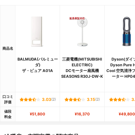
商品名
BALMUDA(バルミュー
三菱電機(MITSUBISHI
Dyson(ダイ
ダ)
ELECTRIC)
Dyson Pure H
ザ・ピュア A01A
DCモーター扇風機
Cool 空気清浄
SEASONS R30J-DW-K
ーター HP0
口コミ
3.03
(2)
3.15
(2)
3
評価
値段
¥51,800
¥16,370
¥49,800
料金