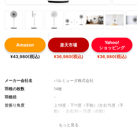
Yahoo!
Amazon
楽天市場
ショッピング
¥43,980(税込)
¥36,980(税込)
¥36,980(税込)
メーカー会社名
バルミューダ株式会社
羽根の枚数
14枚
羽根径
-
首振り角度
上19度・下11度（手動）/左右75度（手
動）・左右30～75度（自動）
タイマー機能
切（1/2/3/4時間）・オートオフ（12時間）
もっと見る
送風モード
風量4段階
搭載モード
風量4段階