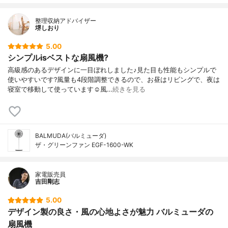
整理収納アドバイザー
堺しおり
5.00
シンプルisベストな扇風機?
高級感のあるデザインに一目ぼれしました♪見た目も性能もシンプルで
使いやすいです?風量も4段階調整できるので、お昼はリビングで、夜は
寝室で移動して使っています☺風…
続きを見る
BALMUDA(バルミューダ)
ザ・グリーンファン EGF-1600-WK
家電販売員
吉田剛志
5.00
デザイン製の良さ・風の心地よさが魅力 バルミューダの
扇風機