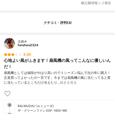
記載情報ミス報告
その他の機能
低輝度LED
サイズ
330×497-871×320mm
重量
4100g
クチコミ・評判(3)
消費電力(50Hz)
20W
1時間当たりの電気代目安
0.5円
最大風量
4.3m/s
主婦☆
furufuru2324
騒音値
53.9dB
3.00
特徴
リモコン付き、おしゃれ
心地よい風がふきます！扇風機の風ってこんなに優しいん
だ！
扇風機としては値段がやはり高いので１シーズン悩んで次の年に購入！
正直買ってよかったの一言です。今までは扇風機の風に当たってると変
に当たっているところだけ冷えたり…
続きを見る
BALMUDA(バルミューダ)
ザ・グリーンファン EGF-1600-WK