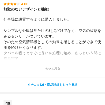
4.00
無駄のないデザインと機能
仕事場に設置するように購入しました。
シンプルな外観は見た目の利点だけでなく、空気の状態を
みるセンサーがついています。
そのため空気清浄機としての効果を感じることができて使
用を続けたくなります。
タバコを吸うとすぐに臭いを処理し始め、あっという間に
消臭完了。
カビやダニへの効果もあるということで、心なしかハウス
もっと見る
ダストアレルギーがよくなった気がします。
掃除も磁石が付いているおかげで比較的楽に行えるので、
クチコミ(2)・商品詳細をもっと見る
全体的にはおおむね満足です。
ただ他社製品と比較すると、フィルターの交換頻度が高め
な気がしてコストと手間はかかります。
7位