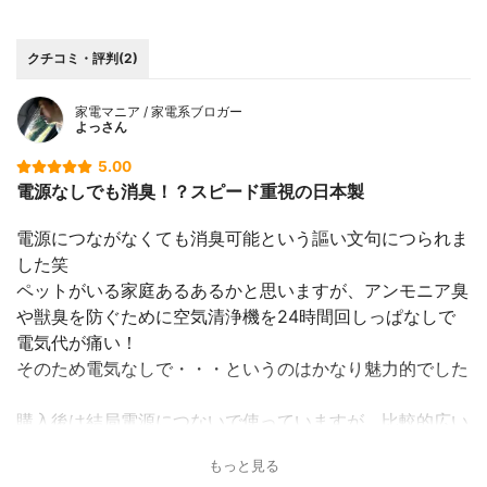
クチコミ・評判(2)
家電マニア / 家電系ブロガー
よっさん
5.00
電源なしでも消臭！？スピード重視の日本製
電源につながなくても消臭可能という謳い文句につられま
した笑
ペットがいる家庭あるあるかと思いますが、アンモニア臭
や獣臭を防ぐために空気清浄機を24時間回しっぱなしで
電気代が痛い！
そのため電気なしで・・・というのはかなり魅力的でした
購入後は結局電源につないで使っていますが、比較的広い
範囲を猛スピードで消臭してくれるように感じています
もっと見る
フィルターの掃除が不要なのもメンテナンスが楽でいいで