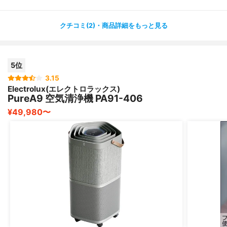
す
クチコミ(2)・商品詳細をもっと見る
最大24畳ということで、サイズはそこまで小さくありま
せん
置き場所に困るというほどではありませんが、ワンルーム
5位
だと少し邪魔かな？
一人暮らしよりは家族向け、ペットのいる家庭、タバコを
3.15
Electrolux(エレクトロラックス)
吸う方のいる家庭におすすめです！
PureA9 空気清浄機 PA91-406
¥49,980〜