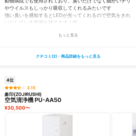
動物病院でも使用されており、臭いだけでなく細かいチリ
やウイルスもしっかり吸収してくれるみたいです
強い臭いを感知するとLEDが光ってくれるので空気をきれ
いにしている実感を持てます！笑
もっと見る
フィルターが水洗い、丸洗い可能なのも掃除がしやすくて
うれしいポイントです！
正直安いとは言えない値段ですがコスパは抜群なので圧倒
クチコミ(2)・商品詳細をもっと見る
的におすすめ商品！
気になるところはとくにないのですが、しいて言えば加
4位
湿・除湿機能はついていないので、湿度コントロールをし
たい場合には別途購入の必要があるくらいです
3.15
象印(ZOJIRUSHI)
空気清浄機 PU-AA50
¥30,500〜