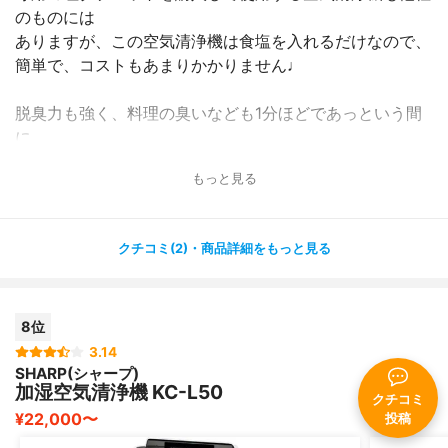
のものには
ありますが、この空気清浄機は食塩を入れるだけなので、
簡単で、コストもあまりかかりません♩
脱臭力も強く、料理の臭いなども1分ほどであっという間
に
軽減してくれました！
もっと見る
また、ハウスダストや花粉にも効果があり、埃アレルギー
の私や
花粉症の家族の症状も軽減してくれています♩
クチコミ(2)・商品詳細をもっと見る
水受けトレイのお掃除アラームは3-4日に1回程度点灯する
ので、
8位
お手入れの頻度がやや多いように感じますが、慣れてくる
と
3.14
SHARP(シャープ)
お掃除自体は簡単なので、それほど手間な作業では有りま
加湿空気清浄機 KC-L50
せんでした( ^ω^ )
クチコミ
¥22,000〜
投稿