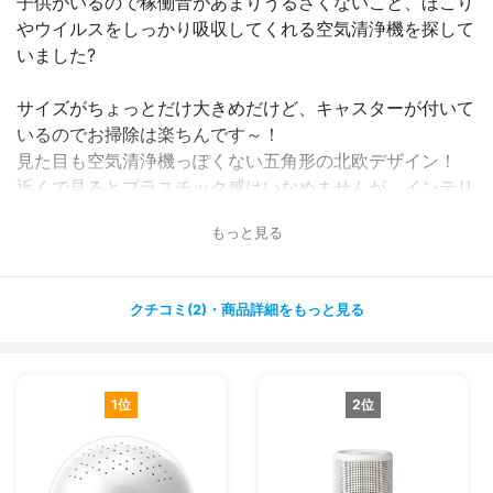
子供がいるので稼働音があまりうるさくないこと、ほこり
やウイルスをしっかり吸収してくれる空気清浄機を探して
いました?
サイズがちょっとだけ大きめだけど、キャスターが付いて
いるのでお掃除は楽ちんです～！
見た目も空気清浄機っぽくない五角形の北欧デザイン！
近くで見るとプラスチック感はいなめませんが、インテリ
アに馴染んで気に入っています
もっと見る
なによりアプリで遠隔操作ができるのが最先端っぽくてい
いです?
クチコミ(2)・商品詳細をもっと見る
ただ面白いだけで、アプリである必要性をいまだに感じた
ことはないかなあ
売りにするならもう少し便利だとよかったです?
花粉、ウイルス除去もできるので一年中使っています♡
1位
2位