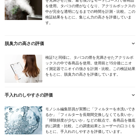
を充満させた後、最も強力なモード(コース)で各商品
を使用。タバコの煙がなくなり、アクリルボックスの
中が完全な透明になるまでの時間を計測・比較。この
検証結果をもとに、集じん力の高さを評価していま
す。
脱臭力の高さの評価
検証1と同様に、タバコの煙を充満させたアクリルボ
ックスの中で各商品を使用。使用前と15分後にニオ
イ測定器でニオイの強さを計測・比較。この検証結果
をもとに、脱臭力の高さを評価しています。
手入れのしやすさの評価
モノシル編集部員が実際に「フィルターを水洗いでき
るか」「フィルターを長期間交換しなくても良いか」
「掃除頻度が少ないか」などの観点で、各商品を徹底
的に調査・比較。この調査結果とユーザーの口コミを
もとに、手入れのしやすさを評価しています。