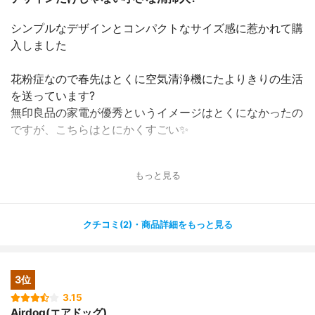
シンプルなデザインとコンパクトなサイズ感に惹かれて購
入しました
花粉症なので春先はとくに空気清浄機にたよりきりの生活
を送っています?
無印良品の家電が優秀というイメージはとくになかったの
ですが、こちらはとにかくすごい✨
一人暮らしのお部屋においても邪魔にならなさそうなコン
もっと見る
パクトさ＆シンプルなデザインなのに、
ウイルス、髪の毛、PM2.5、花粉、ほこりなどいろいろな
ものをお掃除してくれます♪
クチコミ(2)・商品詳細をもっと見る
500時間でフィルター掃除が必要ということですが、私ひ
とりでも組み立てられるくらい簡単でした☺
3位
コードの長さも２ｍとちょうどよくてほんとうにおすすめ
3.15
Airdog(エアドッグ)