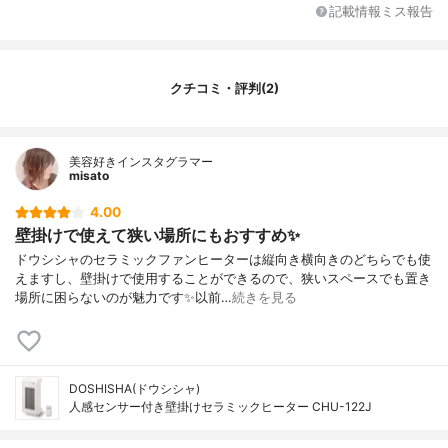
省エネ機能
‐
記載情報ミス報告
タイマー機能
切タイマー：1・2・4時間
その他の機能
人感センサー、転倒時自動オフ機能
特徴
リモコン付属、小型
クチコミ・評判(2)
美容好きインスタグラマー
misato
4.00
壁掛けで使えて狭い場所にもおすすめ✨
ドウシシャのセラミックファンヒーターは縦向き横向きのどちらでも使
えますし、壁掛けで使用することができるので、狭いスペースでも置き
場所に困らないのが魅力です✨以前…
続きを見る
DOSHISHA(ドウシシャ)
人感センサー付き壁掛けセラミックヒーター CHU-122J