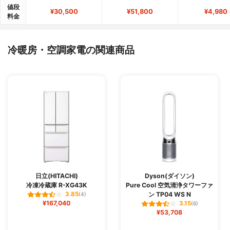
値段
¥30,500
¥51,800
¥4,980
料金
冷暖房・空調家電の関連商品
日立(HITACHI)
Dyson(ダイソン)
冷凍冷蔵庫 R-XG43K
Pure Cool 空気清浄タワーファ
ン TP04 WS N
3.85
(4)
¥167,040
3.15
(6)
¥53,708