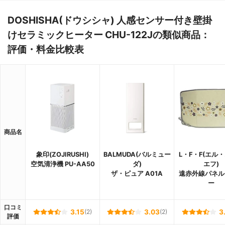
DOSHISHA(ドウシシャ) 人感センサー付き壁掛
けセラミックヒーター CHU-122Jの類似商品：
評価・料金比較表
商品名
象印(ZOJIRUSHI)
BALMUDA(バルミュー
L・F・F(エル
空気清浄機 PU-AA50
ダ)
エフ)
ザ・ピュア A01A
遠赤外線パネル
ー
口コミ
3.15
(2)
3.03
(2)
3
評価