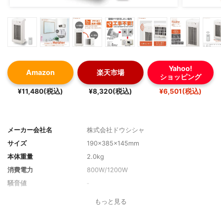
Yahoo!
Amazon
楽天市場
ショッピング
¥11,480(税込)
¥8,320(税込)
¥6,501(税込)
メーカー会社名
株式会社ドウシシャ
サイズ
190×385×145mm
本体重量
2.0kg
消費電力
800W/1200W
騒音値
‐
1時間当たりの電気代目安
約27円～役32円
もっと見る
対応畳数
木造5畳, コンクリート8畳