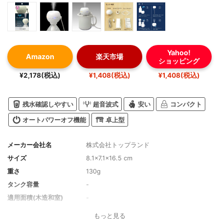
Yahoo!
Amazon
楽天市場
ショッピング
¥2,178(税込)
¥1,408(税込)
¥1,408(税込)
残水確認しやすい
超音波式
安い
コンパクト
オートパワーオフ機能
卓上型
メーカー会社名
株式会社トップランド
サイズ
‎8.1×7.1×16.5 cm
重さ
130g
タンク容量
-
適用面積(木造和室)
-
適用面積(プレハブ洋室)
-
もっと見る