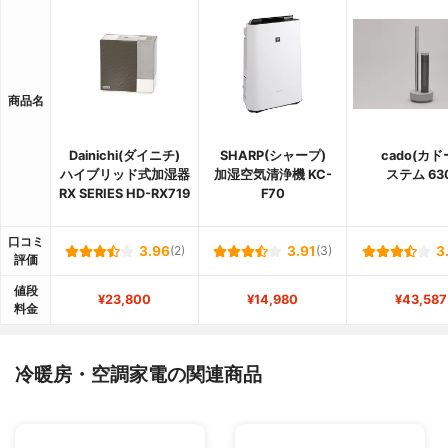
商品名
Dainichi(ダイニチ)
SHARP(シャープ)
cado(カド
ハイブリッド式加湿器
加湿空気清浄機 KC-
ステム 630
RX SERIES HD-RX719
F70
口コミ
3.96
(2)
3.91
(3)
3
評価
値段
¥23,800
¥14,980
¥43,587
料金
冷暖房・空調家電の関連商品