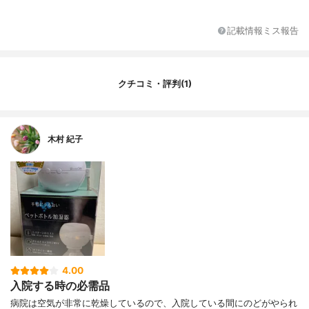
最大の加湿能力
-
最大消費電力
-
記載情報ミス報告
最小消費電力
-
連続稼働時間
-
機能
-
クチコミ・評判(1)
カラー
ホワイト
カラーバリエーション
ホワイト、オリーブ、ピンク、ブルー、マ
スタード
木村 紀子
4.00
入院する時の必需品
病院は空気が非常に乾燥しているので、入院している間にのどがやられ