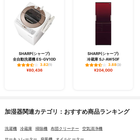
SHARP(シャープ)
SHARP(シャープ)
全自動洗濯機 ES-GV10D
冷蔵庫 SJ-AW50F
3.82
3.88
(1)
(3)
¥80,436
¥204,000
加湿器関連カテゴリ：おすすめ商品ランキング
洗濯機
冷蔵庫
掃除機
布団クリーナー
空気清浄機
サーキュレーター
扇風機
オイルヒーター