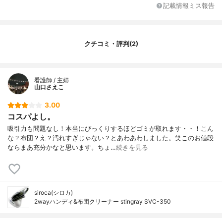
ごみタンク容量
0.6L
記載情報ミス報告
サイズ
292×192×418mm
重量
2100g
付属品
隙間ノズル
クチコミ・評判(2)
カラーバリエーション
-
看護師 / 主婦
山口さえこ
3.00
コスパよし。
吸引力も問題なし！本当にびっくりするほどゴミが取れます・・！こん
な？布団？え？汚れすぎじゃない？とあわあわしました。笑このお値段
ならまあ充分かなと思います。ちょ…
続きを見る
siroca(シロカ)
2wayハンディ&布団クリーナー stingray SVC-350