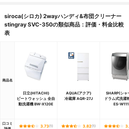
siroca(シロカ) 2wayハンディ&布団クリーナー
stingray SVC-350の類似商品：評価・料金比較
表
商品名
日立(HITACHI)
AQUA(アクア)
SHARP(シャ
ビートウォッシュ 全自
冷蔵庫 AQR-27J
ドラム式洗濯
動洗濯機 BW-X120E
ES-W111
口コミ
3.73
(1)
3.82
(1)
3
評価