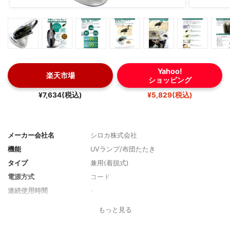
Yahoo!
楽天市場
ショッピング
¥7,634(税込)
¥5,829(税込)
メーカー会社名
シロカ株式会社
機能
UVランプ/布団たたき
タイプ
兼用(着脱式)
電源方式
コード
連続使用時間
-
充電時間
-
もっと見る
集じん方式
-