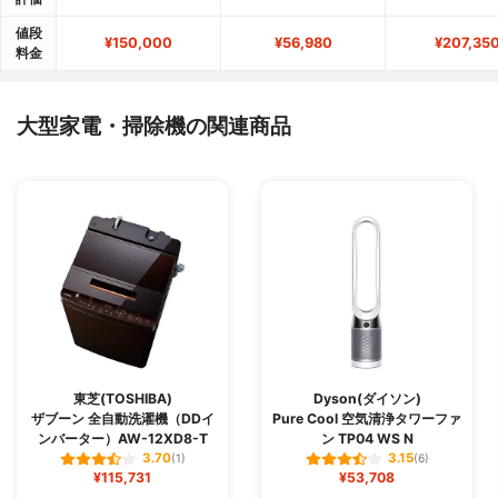
値段
¥150,000
¥56,980
¥207,35
料金
大型家電・掃除機の関連商品
東芝(TOSHIBA)
Dyson(ダイソン)
ザブーン 全自動洗濯機（DDイ
Pure Cool 空気清浄タワーファ
ンバーター）AW-12XD8-T
ン TP04 WS N
3.70
3.15
(1)
(6)
¥115,731
¥53,708