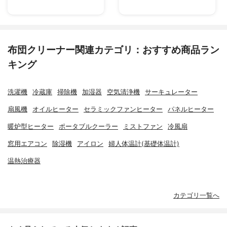
布団クリーナー関連カテゴリ：おすすめ商品ラン
キング
洗濯機
冷蔵庫
掃除機
加湿器
空気清浄機
サーキュレーター
扇風機
オイルヒーター
セラミックファンヒーター
パネルヒーター
暖炉型ヒーター
ポータブルクーラー
ミストファン
冷風扇
窓用エアコン
除湿機
アイロン
婦人体温計(基礎体温計)
温熱治療器
カテゴリ一覧へ