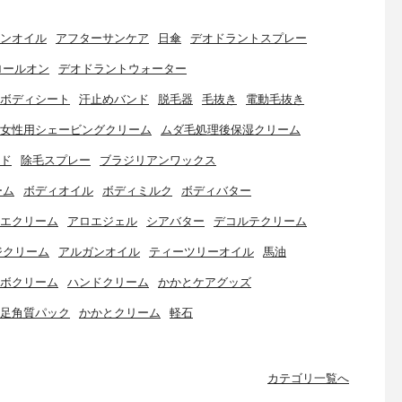
ンオイル
アフターサンケア
日傘
デオドラントスプレー
ロールオン
デオドラントウォーター
ボディシート
汗止めバンド
脱毛器
毛抜き
電動毛抜き
女性用シェービングクリーム
ムダ毛処理後保湿クリーム
ド
除毛スプレー
ブラジリアンワックス
ーム
ボディオイル
ボディミルク
ボディバター
エクリーム
アロエジェル
シアバター
デコルテクリーム
ジクリーム
アルガンオイル
ティーツリーオイル
馬油
ボクリーム
ハンドクリーム
かかとケアグッズ
足角質パック
かかとクリーム
軽石
カテゴリ一覧へ