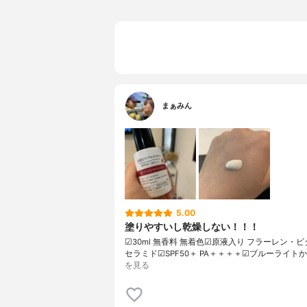
まぁみん
5.00
塗りやすいし乾燥しない！！！
︎︎︎︎☑︎30ml 無香料 無着色︎︎︎︎☑︎原液入り フラーレン
セラミド︎︎︎︎☑︎SPF50＋ PA＋＋＋＋︎︎︎︎☑︎ブルーライト
を見る