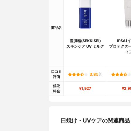
商品名
雪肌精(SEKKISEI)
IPSA(
スキンケア UV ミルク
プロテクター
ィ
口コミ
3.85
(1)
評価
値段
¥1,927
¥2,9
料金
日焼け・UVケアの関連商品