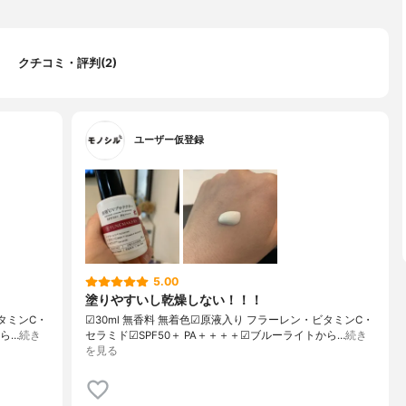
クチコミ・評判(2)
ユーザー仮登録
5.00
塗りやすいし乾燥しない！！！
・ビタミンC・
︎︎︎︎☑︎30ml 無香料 無着色︎︎︎︎☑︎原液入り フラーレン・ビタミンC・
から…
続き
セラミド︎︎︎︎☑︎SPF50＋ PA＋＋＋＋︎︎︎︎☑︎ブルーライトから…
続き
を見る