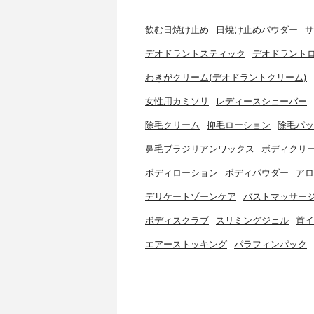
飲む日焼け止め
日焼け止めパウダー
サ
デオドラントスティック
デオドラント
わきがクリーム(デオドラントクリーム)
女性用カミソリ
レディースシェーバー
除毛クリーム
抑毛ローション
除毛パッ
鼻毛ブラジリアンワックス
ボディクリ
ボディローション
ボディパウダー
アロ
デリケートゾーンケア
バストマッサー
ボディスクラブ
スリミングジェル
首イ
エアーストッキング
パラフィンパック