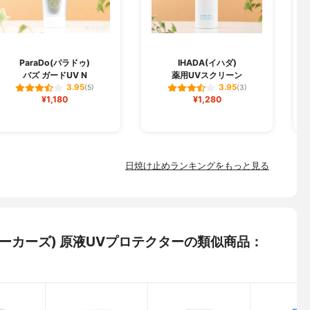
L
ParaDo(パラドゥ)
IHADA(イハダ)
バズ ガードUV N
薬用UVスクリーン
3.95
3.95
(5)
(3)
¥1,180
¥1,280
日焼け止めランキングをもっと見る
ンメーカーズ) 原液UVプロテクターの類似商品：