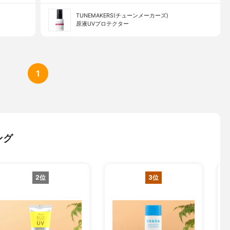
TUNEMAKERS(チューンメーカーズ)
原液UVプロテクター
1
ング
2位
3位