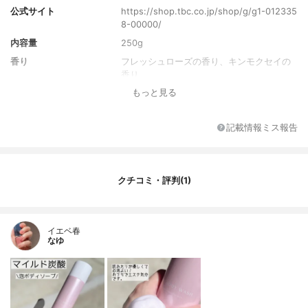
公式サイト
https://shop.tbc.co.jp/shop/g/g1-012335
8-00000/
内容量
250g
香り
フレッシュローズの香り、キンモクセイの
香り
もっと見る
成分
水、ＰＥＧ-８、グリセリン、ＬＰＧ、ステ
アリン酸グリセリル（ＳＥ）、アシル（Ｃ
１２，１４）アスパラギン酸ＴＥＡ、コカ
記載情報ミス報告
ミドプロピルベタイン、ココイルメチルタ
ウリンＮａ、ラウリルヒドロキシスルタイ
ン、シアノコバラミン、アスコルビルグル
コシド、酢酸トコフェロール、グリチルリ
クチコミ・評判(1)
チン酸２Ｋ、アラントイン、加水分解コン
キオリン、ダイズ種子エキス、カキタンニ
ン、加水分解コラーゲン、プラセンタエキ
ス、ヒアルロン酸ヒドロキシプロピルトリ
イエベ春
モニウム、スクワラン、キラヤ樹皮エキ
なゆ
ス、ムクロジ果皮エキス、アイ葉／茎エキ
ス、アルギニン、ＢＧ、ポリアクリル酸Ｎ
ａ、塩化Ｎａ、クエン酸、クエン酸Ｎａ、
酸化銀、水酸化Ｋ、乳酸、乳酸Ｎａ、フィ
チン酸、二酸化炭素、フェノキシエタノー