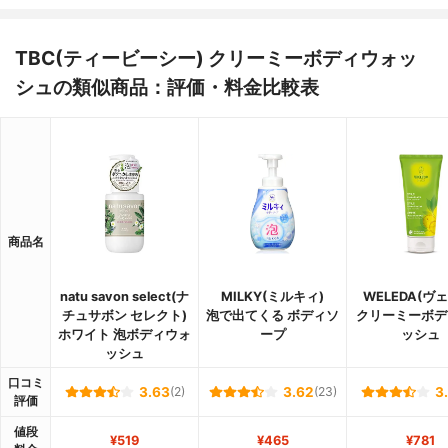
TBC(ティービーシー) クリーミーボディウォッ
シュの類似商品：評価・料金比較表
商品名
natu savon select(ナ
MILKY(ミルキィ)
WELEDA(ヴ
チュサボン セレクト)
泡で出てくる ボディソ
クリーミーボデ
ホワイト 泡ボディウォ
ープ
ッシュ
ッシュ
口コミ
3.63
(2)
3.62
(23)
3
評価
値段
¥519
¥465
¥781