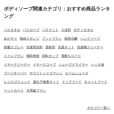
ボディソープ関連カテゴリ：おすすめ商品ランキ
ング
バスタオル
バスローブ
バスマット
入浴剤
ボディタオル
あかすり
海綿スポンジ
フットブラシ
固形石鹸
ハンドソープ
除菌スプレー
洗濯用洗剤
柔軟剤
洗濯ネット
洗濯槽クリーナー
トイレブラシ
補助便座
回転モップ
電動ちりとり
イヤークリーナー
イヤースコープ
シューズドライヤー
ハッカ油
ブーツキーパー
ホワイトノイズマシン
ルームシューズ
レジカゴリュック
遺伝子検査キット
ドッグフード
キャットフード
ペットカート
犬用歯ブラシ
カテゴリ一覧へ