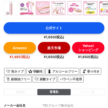
公式サイト
¥1,650(税込)
Yahoo!
Amazon
楽天市場
ショッピング
¥1,485(税込)
¥1,650(税込)
¥1,650(税込)
泡タイプ
弱酸性
アルコールフリー
香り付き
鉱物油フリー
炭酸タイプ
パラベン不使用
普通肌
乾燥肌
オイリー肌
メーカー会社名
TBCグループ株式会社