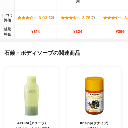
用
口コミ
3.93
(62)
3.75
(7)
3
評価
値段
¥814
¥324
¥356
料金
石鹸・ボディソープの関連商品
AYURA(アユーラ)
Kneipp(クナイプ)