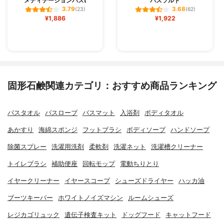
メディテーションバスt
バスソルト
3.79
3.68
(23)
(62)
¥1,886
¥1,922
固形石鹸関連カテゴリ：おすすめ商品ランキング
バスタオル
バスローブ
バスマット
入浴剤
ボディタオル
あかすり
海綿スポンジ
フットブラシ
ボディソープ
ハンドソープ
除菌スプレー
洗濯用洗剤
柔軟剤
洗濯ネット
洗濯槽クリーナー
トイレブラシ
補助便座
回転モップ
電動ちりとり
イヤークリーナー
イヤースコープ
シューズドライヤー
ハッカ油
ブーツキーパー
ホワイトノイズマシン
ルームシューズ
レジカゴリュック
遺伝子検査キット
ドッグフード
キャットフード