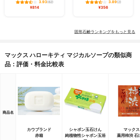
3.93
3.89
(62)
(2)
¥814
¥356
固形石鹸ランキングをもっと見る
マックス ハローキティ マジカルソープの類似商
品：評価・料金比較表
商品名
カウブランド
シャボン玉石けん
マックス
赤箱
純植物性シャボン玉浴
薬用柿渋 石