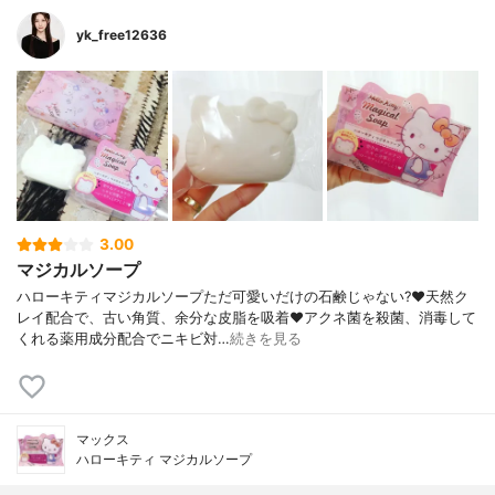
yk_free12636
3.00
マジカルソープ
ハローキティマジカルソープただ可愛いだけの石鹸じゃない?❤️天然ク
レイ配合で、古い角質、余分な皮脂を吸着❤️アクネ菌を殺菌、消毒して
くれる薬用成分配合でニキビ対…
続きを見る
マックス
ハローキティ マジカルソープ