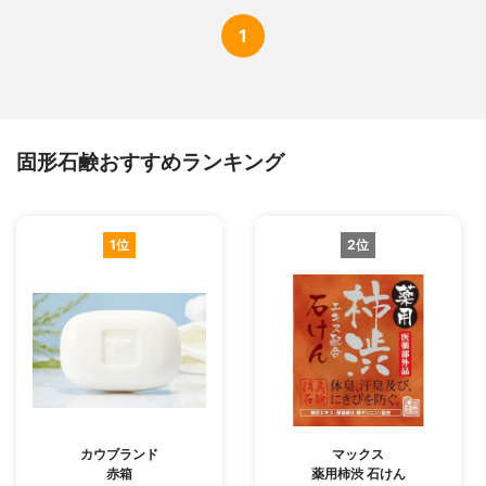
1
固形石鹸おすすめランキング
1位
2位
カウブランド
マックス
赤箱
薬用柿渋 石けん