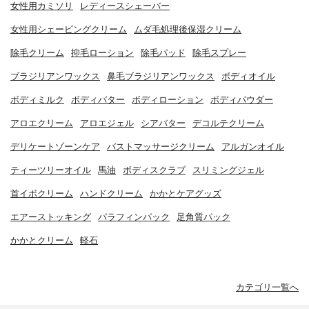
女性用カミソリ
レディースシェーバー
女性用シェービングクリーム
ムダ毛処理後保湿クリーム
除毛クリーム
抑毛ローション
除毛パッド
除毛スプレー
ブラジリアンワックス
鼻毛ブラジリアンワックス
ボディオイル
ボディミルク
ボディバター
ボディローション
ボディパウダー
アロエクリーム
アロエジェル
シアバター
デコルテクリーム
デリケートゾーンケア
バストマッサージクリーム
アルガンオイル
ティーツリーオイル
馬油
ボディスクラブ
スリミングジェル
首イボクリーム
ハンドクリーム
かかとケアグッズ
エアーストッキング
パラフィンパック
足角質パック
かかとクリーム
軽石
カテゴリ一覧へ