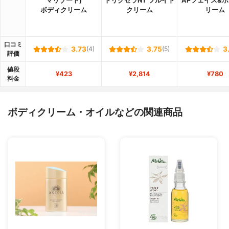
マリゾート)
トリクセラNT フルイド
APフェイス&
ボディクリーム
クリーム
リーム
口コミ
3.73
(4)
3.75
(5)
3
評価
値段
¥423
¥2,814
¥780
料金
ボディクリーム・オイルなどの関連商品