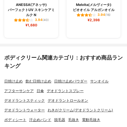
ANESSA(アネッサ)
Melvita(メルヴィータ)
パーフェクトUV スキンケアミ
ビオオイル アルガンオイル
ルク N
3.94
(16)
¥2,398
3.94
(40)
¥1,680
ボディクリーム関連カテゴリ：おすすめ商品ラン
キング
日焼け止め
飲む日焼け止め
日焼け止めパウダー
サンオイル
アフターサンケア
日傘
デオドラントスプレー
デオドラントスティック
デオドラントロールオン
デオドラントウォーター
わきがクリーム(デオドラントクリーム)
ボディシート
汗止めバンド
脱毛器
毛抜き
電動毛抜き