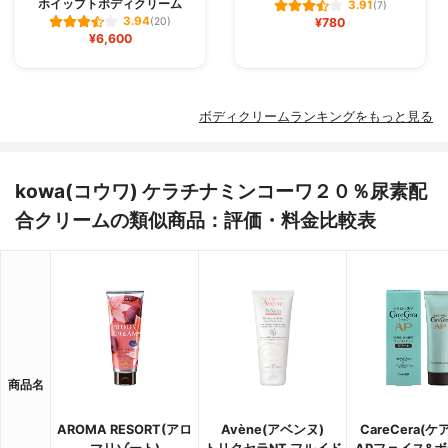
ホイップトボディクリーム
3.91
(7)
3.94
(20)
¥780
¥6,600
ボディクリームランキングをもっと見る
kowa(コウワ) ケラチナミンコーワ２０％尿素配
合クリームの類似商品：評価・料金比較表
商品名
AROMA RESORT(アロ
Avène(アベンヌ)
CareCera(ケ