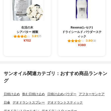
生活の木
Rexena(レセナ)
シアバター 精製
ドライシールド パウダーステ
ィック
3.81
(7)
¥702
3.80
(3)
¥380
サンオイル関連カテゴリ：おすすめ商品ランキン
グ
日焼け止め
飲む日焼け止め
日焼け止めパウダー
アフターサンケア
日傘
デオドラントスプレー
デオドラントスティック
デオドラントロールオン
デオドラントウォーター