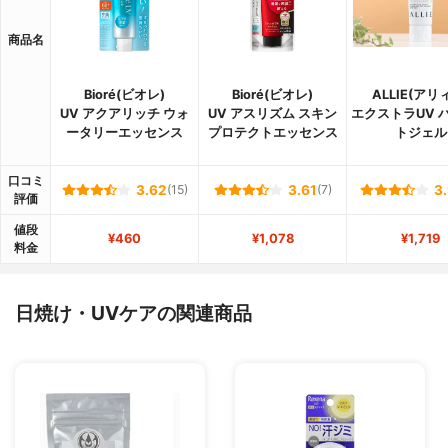
商品名
Bioré(ビオレ)
Bioré(ビオレ)
ALLIE(アリ
UV アクアリッチ ウォ
UV アスリズム スキン
エクストラUV 
ータリーエッセンス
プロテクトエッセンス
トジェル
口コミ
3.62
(15)
3.61
(7)
3
評価
値段
¥460
¥1,078
¥1,719
料金
日焼け・UVケアの関連商品