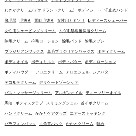
わきがクリーム(デオドラントクリーム)
ボディシート
汗止めバンド
脱毛器
毛抜き
電動毛抜き
女性用カミソリ
レディースシェーバー
女性用シェービングクリーム
ムダ毛処理後保湿クリーム
除毛クリーム
抑毛ローション
除毛パッド
除毛スプレー
ブラジリアンワックス
鼻毛ブラジリアンワックス
ボディクリーム
ボディオイル
ボディミルク
ボディバター
ボディローション
ボディパウダー
アロエクリーム
アロエジェル
シアバター
デコルテクリーム
デリケートゾーンケア
バストマッサージクリーム
アルガンオイル
ティーツリーオイル
馬油
ボディスクラブ
スリミングジェル
首イボクリーム
ハンドクリーム
かかとケアグッズ
エアーストッキング
パラフィンパック
足角質パック
かかとクリーム
軽石