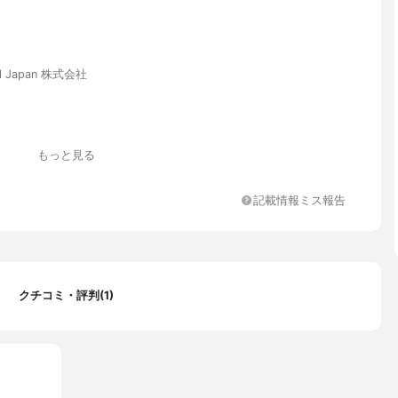
ul Japan 株式会社
ジャスミンの香り
もっと見る
葉エキス、ヒアルロン酸Na、セラミド
酸化セリウム、メチルグルセス-10、クインスシードエキス、クズ根
記載情報ミス報告
ロエベラ葉エキス、クロレラエキス、ヒアルロン酸Na、セラミド
ド3、セラミド6Ⅱ、フィトスフィンゴシン、ジメチルシリル化シリ
テロール、ラウロイル乳酸Na、カプリリルグリコール、ヘキシレン
、（アクリロイルジメチルタウリンアンモニウム/VP）コポリマ
キシプロピルメチルセルロース、キサンタンガム、カルボマー、ベ
クチコミ・評判(1)
トラヘキシルデカン酸アスコルビル、ホホバ油、オリーブ油、トリ
酸／カプリン酸）グリセリル、（ビニルジメチコン／メチコンシル
サン）クロスポリマー、ジメチコン、エチルヘキシルグリセリン、
エタノール、セタノール、ステアリン酸グリセリル（SE）、PEG-2
ンココエート、香料