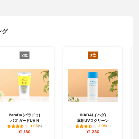
ング
2位
3位
L
ParaDo(パラドゥ)
IHADA(イハダ)
バズ ガードUV N
薬用UVスクリーン
3.95
3.95
(5)
(3)
¥1,180
¥1,280