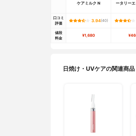
ケアミルク N
ータリーエ
口コミ
3.94
(40)
評価
値段
¥1,680
¥46
料金
日焼け・UVケアの関連商品