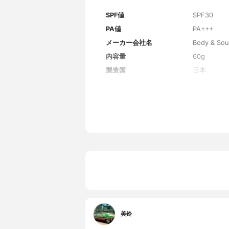
SPF値
SPF30
PA値
PA+++
メーカー会社名
Body & So
内容量
60g
製造国
日本
香り
フロール・
主な保湿・美容成分
アロエベラ
全成分
水、BG、
エキス、ア
1、セラミ
カ、コレス
グリコール
ー、ヒドロ
タイン、テ
（カプリル
セスキオキ
フェノキシ
0ソルビタ
美鈴