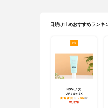
日焼け止めおすすめランキ
1位
NOV(ノブ)
UVミルクEX
3.95
(12)
¥1,978