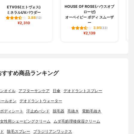
HOUSE OF ROSE(ハウスオブ
ETVOS(エトヴォス)
ローゼ)
ミネラルUVパウダー
オーベイビー ボディ スムーザ
3.88
(12)
ー
¥2,310
3.95
(33)
¥2,139
おすすめ商品ランキング
ンオイル
アフターサンケア
日傘
デオドラントスプレー
ロールオン
デオドラントウォーター
ボディシート
汗止めバンド
脱毛器
毛抜き
電動毛抜き
女性用シェービングクリーム
ムダ毛処理後保湿クリーム
ド
除毛スプレー
ブラジリアンワックス