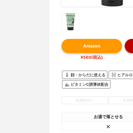
Amazon
¥560(税込)
顔・からだに使える
ヒアルロ
ビタミンC誘導体配合
敏感肌向け
乾燥
お湯で落とせる