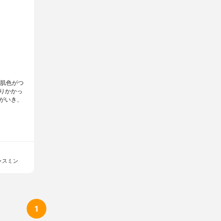
に肌色がつ
りかかっ
がいき、
ャスミン
1