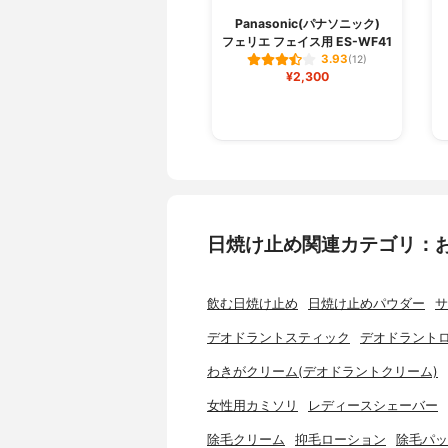
Panasonic(パナソニック)
フェリエ フェイス用 ES-WF41
3.93
(12)
¥2,300
日焼け止め関連カテゴリ：
飲む日焼け止め
日焼け止めパウダー
サ
デオドラントスティック
デオドラント
わきがクリーム(デオドラントクリーム)
女性用カミソリ
レディースシェーバー
除毛クリーム
抑毛ローション
除毛パッ