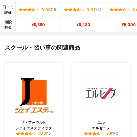
口コミ
3.09
(19)
3.02
(14)
3.
評価
値段
¥6,380
¥6,480
¥5,000
料金
スクール・習い事の関連商品
ザ・フォウルビ
エル
ジェイエステティック
エルセーヌ
3.10
3.61
(16)
(5)