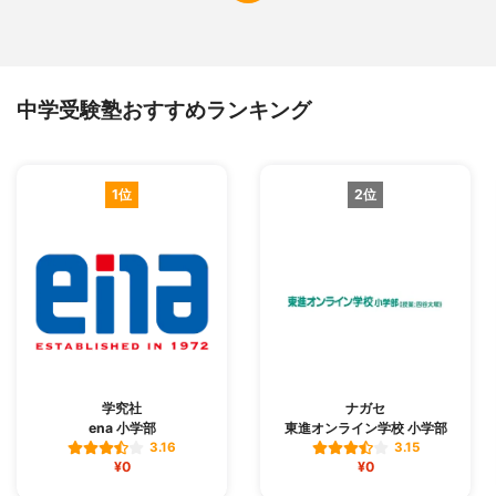
中学受験塾おすすめランキング
1位
2位
学究社
ナガセ
ena 小学部
東進オンライン学校 小学部
3.16
3.15
¥0
¥0