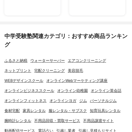
中学受験塾関連カテゴリ：おすすめ商品ランキン
グ
ふるさと納税
ウォーターサーバー
エアコンクリーニング
ネットプリント
宅配クリーニング
美容脱毛
WEBデザインスクール
オンラインWebマーケティング講座
オンラインビジネススクール
オンライン幼稚園
オンライン英会話
オンラインフィットネス
オンラインヨガ
ジム
パーソナルジム
食材宅配
家具レンタル
服レンタル・サブスク
知育玩具レンタル
腕時計レンタル
不用品回収・買取サービス
不用品譲渡サイト
動画配信サービス
電話占い
引越し業者
引越し見積もりサイト