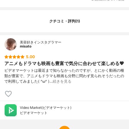
検索機能
出演者検索、あいまい検索、検索途中のサ
ムネイル表示
ダウンロード再生
不可能
クチコミ・評判(1)
アカウント共有対応
不可能
同時再生
不可能
対応デバイス
PC、iOS、Android、スマートTV、Chrome
美容好きインスタグラマー
cast、Amazon Fire TV、Fire TV Stick
misato
キャスト機能
可能
5.00
倍速再生
可能
アニメもドラマも映画も豊富で気分に合わせて楽しめる💖
秒飛ばし
可能
ビデオマーケットは最近まで知らなかったのですが、とにかく動画の種
英語字幕対応
不可能
類が豊富で、アニメもドラマも映画も分野に問わず見られそうだったの
で利用してみました( ^ω^ )…
続きを見る
字幕吹替の切替
可能
無料お試し期間
あり（初月無料）
強いジャンル
映画、アニメ、海外ドラマ、韓国ドラマ、
国内ドラマ
Video Market(ビデオマーケット)
動画以外のサービス
なし
ビデオマーケット