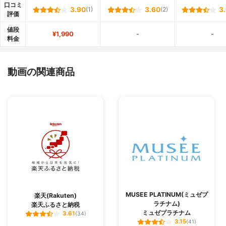
口コミ
3.90
(1)
3.60
(2)
3
評価
値段
¥1,990
-
-
料金
動画の関連商品
MUSEE PLATINUM(ミュゼプ
楽天(Rakuten)
ラチナム)
楽天ふるさと納税
ミュゼプラチナム
3.61
(34)
3.15
(41)