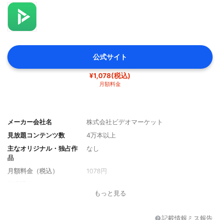
公式サイト
¥1,078(税込)
月額料金
メーカー会社名
株式会社ビデオマーケット
見放題コンテンツ数
4万本以上
主なオリジナル・独占作
なし
品
月額料金（税込）
1078円
都度課金コンテンツ
あり
もっと見る
対応画質
SD、HD、FHD
絞り込み項目
ジャンル、年代、制作国
記載情報ミス報告