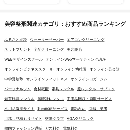
美容整形関連カテゴリ：おすすめ商品ランキング
ふるさと納税
ウォーターサーバー
エアコンクリーニング
ネットプリント
宅配クリーニング
美容脱毛
WEBデザインスクール
オンラインWebマーケティング講座
オンラインビジネススクール
オンライン幼稚園
オンライン英会話
中学受験塾
オンラインフィットネス
オンラインヨガ
ジム
パーソナルジム
食材宅配
家具レンタル
服レンタル・サブスク
知育玩具レンタル
腕時計レンタル
不用品回収・買取サービス
不用品譲渡サイト
動画配信サービス
電話占い
引越し業者
引越し見積もりサイト
交際クラブ
AGAクリニック
韓国ファッション通販
ガス料金
電気料金