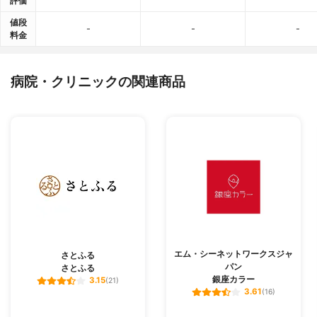
評価
値段
-
-
-
料金
病院・クリニックの関連商品
エム・シーネットワークスジャ
さとふる
パン
さとふる
銀座カラー
3.15
(21)
3.61
(16)