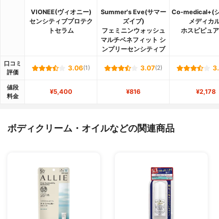
VIONEE(ヴィオニー)
Summer's Eve(サマー
Co-medical+
センシティブプロテク
ズイブ)
メディカル
トセラム
フェミニンウォッシュ
ホスピピュア
マルチベネフィット シ
ンプリーセンシティブ
口コミ
3.06
(1)
3.07
(2)
3
評価
値段
¥5,400
¥816
¥2,178
料金
ボディクリーム・オイルなどの関連商品