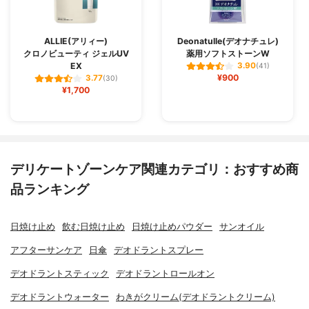
ALLIE(アリィー)
Deonatulle(デオナチュレ)
クロノビューティ ジェルUV
薬用ソフトストーンW
EX
3.90
(41)
¥900
3.77
(30)
¥1,700
デリケートゾーンケア関連カテゴリ：おすすめ商
品ランキング
日焼け止め
飲む日焼け止め
日焼け止めパウダー
サンオイル
アフターサンケア
日傘
デオドラントスプレー
デオドラントスティック
デオドラントロールオン
デオドラントウォーター
わきがクリーム(デオドラントクリーム)