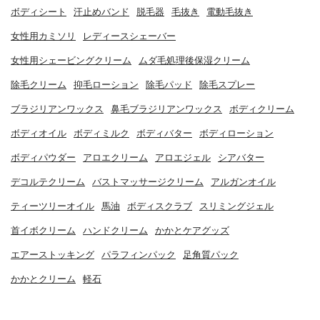
ボディシート
汗止めバンド
脱毛器
毛抜き
電動毛抜き
女性用カミソリ
レディースシェーバー
女性用シェービングクリーム
ムダ毛処理後保湿クリーム
除毛クリーム
抑毛ローション
除毛パッド
除毛スプレー
ブラジリアンワックス
鼻毛ブラジリアンワックス
ボディクリーム
ボディオイル
ボディミルク
ボディバター
ボディローション
ボディパウダー
アロエクリーム
アロエジェル
シアバター
デコルテクリーム
バストマッサージクリーム
アルガンオイル
ティーツリーオイル
馬油
ボディスクラブ
スリミングジェル
首イボクリーム
ハンドクリーム
かかとケアグッズ
エアーストッキング
パラフィンパック
足角質パック
かかとクリーム
軽石