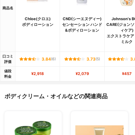
商品名
Chloe(クロエ)
CND(シーエヌディー)
Johnson's 
ボディローション
センセーション ハンド
CARE(ジョンソ
&ボディローション
ィケア)
エクストラケア
ミルク
口コミ
3.84
(6)
3.73
(5)
3.
評価
値段
¥2,918
¥2,079
¥457
料金
ボディクリーム・オイルなどの関連商品