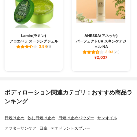
Lamin(ラミン)
ANESSA(アネッサ)
アロエベラ スージングジェル
パーフェクトUV スキンケアジ
ェル NA
3.94
(1)
3.93
(25)
¥2,037
ボディローション関連カテゴリ：おすすめ商品ラ
ンキング
日焼け止め
飲む日焼け止め
日焼け止めパウダー
サンオイル
アフターサンケア
日傘
デオドラントスプレー