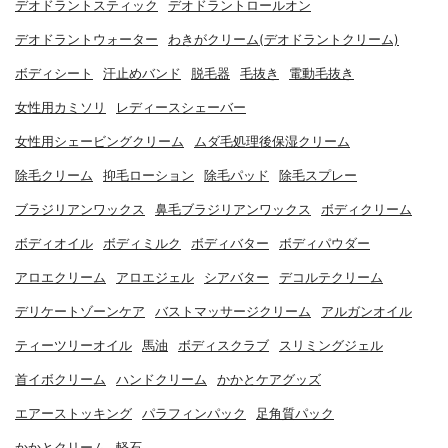
デオドラントスティック
デオドラントロールオン
デオドラントウォーター
わきがクリーム(デオドラントクリーム)
ボディシート
汗止めバンド
脱毛器
毛抜き
電動毛抜き
女性用カミソリ
レディースシェーバー
女性用シェービングクリーム
ムダ毛処理後保湿クリーム
除毛クリーム
抑毛ローション
除毛パッド
除毛スプレー
ブラジリアンワックス
鼻毛ブラジリアンワックス
ボディクリーム
ボディオイル
ボディミルク
ボディバター
ボディパウダー
アロエクリーム
アロエジェル
シアバター
デコルテクリーム
デリケートゾーンケア
バストマッサージクリーム
アルガンオイル
ティーツリーオイル
馬油
ボディスクラブ
スリミングジェル
首イボクリーム
ハンドクリーム
かかとケアグッズ
エアーストッキング
パラフィンパック
足角質パック
かかとクリーム
軽石