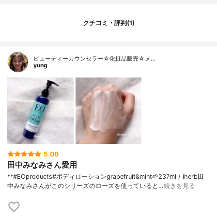
クチコミ・評判(1)
ビューティーカウンセラー☆化粧品販売☆メ…
yung
5.00
田中みなみさん愛用
⁡**#EOproducts#ボディローションgrapefruit&mint🌱⁡237ml / iherb⁡⁡田
中みなみさんがこのシリーズのローズを使っていると…
続きを見る