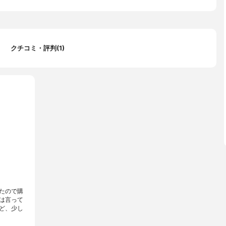
クチコミ・評判(1)
たので購
は言って
ど、少し