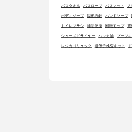
バスタオル
バスローブ
バスマット
入
ボディソープ
固形石鹸
ハンドソープ
トイレブラシ
補助便座
回転モップ
電
シューズドライヤー
ハッカ油
ブーツキ
レジカゴリュック
遺伝子検査キット
ド