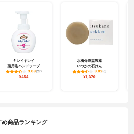
キレイキレイ
水橋保寿堂製薬
薬用泡ハンドソープ
いつかの石けん
3.68
3.82
(27)
(6)
¥454
¥1,379
すめ商品ランキング