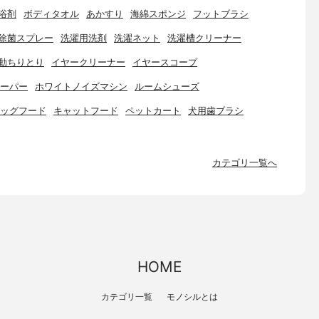
浴剤
ボディタオル
あかすり
海綿スポンジ
フットブラシ
除菌スプレー
洗濯用洗剤
洗濯ネット
洗濯槽クリーナー
動ちりとり
イヤークリーナー
イヤースコープ
ーパー
ホワイトノイズマシン
ルームシューズ
ッグフード
キャットフード
ペットカート
犬用歯ブラシ
カテゴリ一覧へ
HOME
カテゴリ一覧
モノシルとは