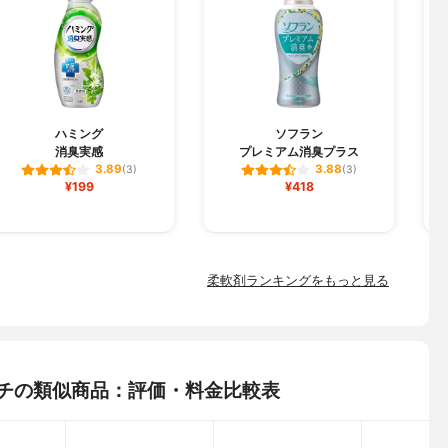
F
ハミング
ソフラン
消臭実感
プレミアム消臭プラス
3.89
3.88
(3)
(3)
¥199
¥418
柔軟剤ランキングをもっと見る
ッチの類似商品：評価・料金比較表