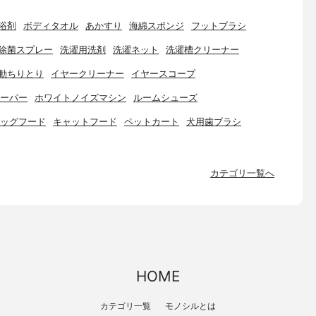
浴剤
ボディタオル
あかすり
海綿スポンジ
フットブラシ
除菌スプレー
洗濯用洗剤
洗濯ネット
洗濯槽クリーナー
動ちりとり
イヤークリーナー
イヤースコープ
ーパー
ホワイトノイズマシン
ルームシューズ
ッグフード
キャットフード
ペットカート
犬用歯ブラシ
カテゴリ一覧へ
HOME
カテゴリ一覧
モノシルとは