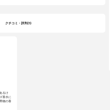
クチコミ・評判(1)
あるけ
ズ香水に
男物の香