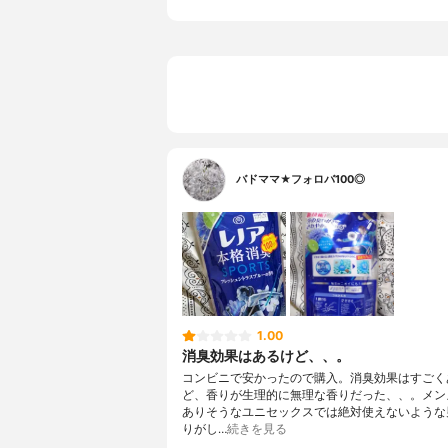
バドママ★フォロバ100◎
1.00
消臭効果はあるけど、、。
コンビニで安かったので購入。消臭効果はすごく
ど、香りが生理的に無理な香りだった、、。メン
ありそうなユニセックスでは絶対使えないような
りがし…
続きを見る