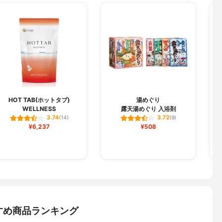
HOT TAB(ホットタブ)
湯めぐり
WELLNESS
露天湯めぐり 入浴剤
3.74
3.72
(14)
(9)
¥6,237
¥508
すめ商品ランキング