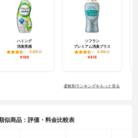
F
ハミング
ソフラン
消臭実感
プレミアム消臭プラス
3.89
3.88
(3)
(3)
¥199
¥418
柔軟剤ランキングをもっと見る
の類似商品：評価・料金比較表