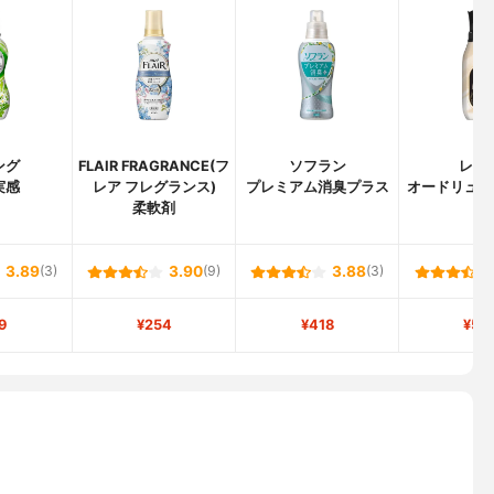
ング
FLAIR FRAGRANCE(フ
ソフラン
レノ
実感
レア フレグランス)
プレミアム消臭プラス
オードリュク
柔軟剤
3.89
(3)
3.90
(9)
3.88
(3)
9
¥254
¥418
¥59