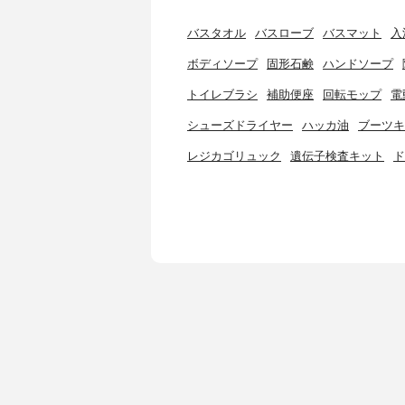
バスタオル
バスローブ
バスマット
入
ボディソープ
固形石鹸
ハンドソープ
トイレブラシ
補助便座
回転モップ
電
シューズドライヤー
ハッカ油
ブーツキ
レジカゴリュック
遺伝子検査キット
ド