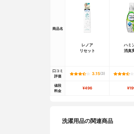
商品名
レノア
ハミ
リセット
消臭
口コミ
3.15
(3)
評価
値段
¥496
¥19
料金
洗濯用品の関連商品