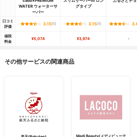
cado×PREMIUM
スリムサーバーIII ロン
ふるさとチョ
WATER ウォーターサ
グタイプ
ーバー
口コミ
3.15
(1)
3.15
(1)
3.
評価
値段
¥5,074
¥3,974
-
料金
その他サービスの関連商品
Medi Beauty(メディビューテ
楽天(Rakuten)