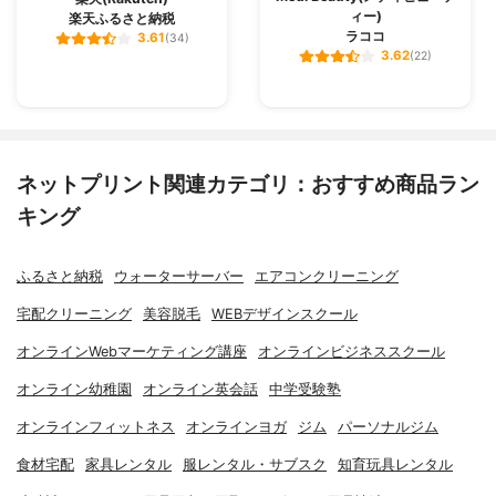
ィー)
楽天ふるさと納税
ラココ
3.61
(34)
3.62
(22)
ネットプリント関連カテゴリ：おすすめ商品ラン
キング
ふるさと納税
ウォーターサーバー
エアコンクリーニング
宅配クリーニング
美容脱毛
WEBデザインスクール
オンラインWebマーケティング講座
オンラインビジネススクール
オンライン幼稚園
オンライン英会話
中学受験塾
オンラインフィットネス
オンラインヨガ
ジム
パーソナルジム
食材宅配
家具レンタル
服レンタル・サブスク
知育玩具レンタル