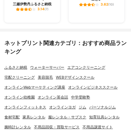
三越伊勢丹ふるさと納税
3.62
(10)
3.14
(7)
ネットプリント関連カテゴリ：おすすめ商品ラン
キング
ふるさと納税
ウォーターサーバー
エアコンクリーニング
宅配クリーニング
美容脱毛
WEBデザインスクール
オンラインWebマーケティング講座
オンラインビジネススクール
オンライン幼稚園
オンライン英会話
中学受験塾
オンラインフィットネス
オンラインヨガ
ジム
パーソナルジム
食材宅配
家具レンタル
服レンタル・サブスク
知育玩具レンタル
腕時計レンタル
不用品回収・買取サービス
不用品譲渡サイト