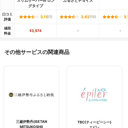
スリムサーバーIII ロン
ふるさとチョイス
グタイプ
口コミ
3.15
(1)
3.62
(10)
3.
評価
値段
¥3,974
-
-
料金
その他サービスの関連商品
三越伊勢丹(ISETAN
TBC(ティービーシー)
MITSUKOSHI)
エピレ