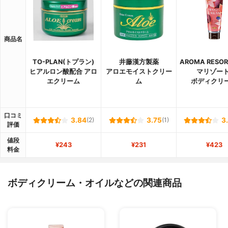
商品名
TO-PLAN(トプラン)
井藤漢方製薬
AROMA RESO
ヒアルロン酸配合 アロ
アロエモイストクリー
マリゾート
エクリーム
ム
ボディクリ
口コミ
3.84
(2)
3.75
(1)
3
評価
値段
¥243
¥231
¥423
料金
ボディクリーム・オイルなどの関連商品