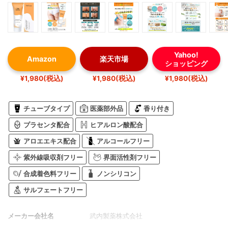
Yahoo!
Amazon
楽天市場
ショッピング
¥1,980(税込)
¥1,980(税込)
¥1,980(税込)
チューブタイプ
医薬部外品
香り付き
プラセンタ配合
ヒアルロン酸配合
アロエエキス配合
アルコールフリー
紫外線吸収剤フリー
界面活性剤フリー
合成着色料フリー
ノンシリコン
サルフェートフリー
メーカー会社名
武内製薬株式会社