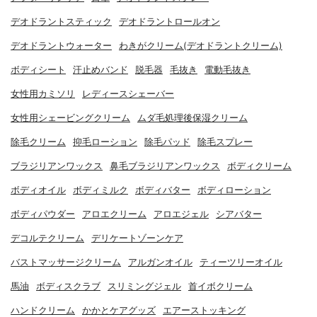
デオドラントスティック
デオドラントロールオン
デオドラントウォーター
わきがクリーム(デオドラントクリーム)
ボディシート
汗止めバンド
脱毛器
毛抜き
電動毛抜き
女性用カミソリ
レディースシェーバー
女性用シェービングクリーム
ムダ毛処理後保湿クリーム
除毛クリーム
抑毛ローション
除毛パッド
除毛スプレー
ブラジリアンワックス
鼻毛ブラジリアンワックス
ボディクリーム
ボディオイル
ボディミルク
ボディバター
ボディローション
ボディパウダー
アロエクリーム
アロエジェル
シアバター
デコルテクリーム
デリケートゾーンケア
バストマッサージクリーム
アルガンオイル
ティーツリーオイル
馬油
ボディスクラブ
スリミングジェル
首イボクリーム
ハンドクリーム
かかとケアグッズ
エアーストッキング