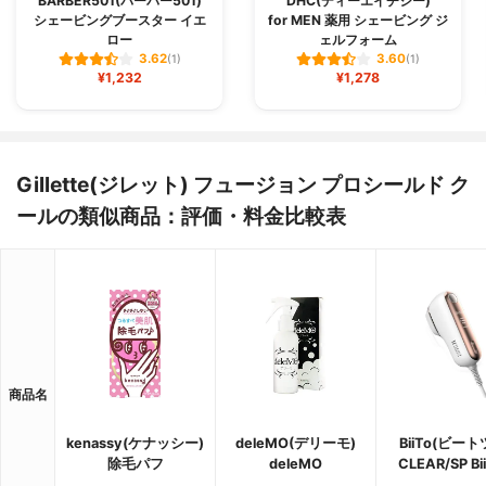
BARBER501(バーバー501)
DHC(ディーエイチシー)
シェービングブースター イエ
for MEN 薬用 シェービング ジ
ロー
ェルフォーム
3.62
3.60
(1)
(1)
¥1,232
¥1,278
Gillette(ジレット) フュージョン プロシールド ク
ールの類似商品：評価・料金比較表
商品名
kenassy(ケナッシー)
deleMO(デリーモ)
BiiTo(ビート
除毛パフ
deleMO
CLEAR/SP Bii