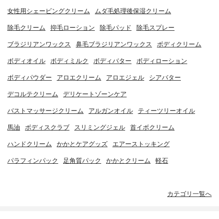
女性用シェービングクリーム
ムダ毛処理後保湿クリーム
除毛クリーム
抑毛ローション
除毛パッド
除毛スプレー
ブラジリアンワックス
鼻毛ブラジリアンワックス
ボディクリーム
ボディオイル
ボディミルク
ボディバター
ボディローション
ボディパウダー
アロエクリーム
アロエジェル
シアバター
デコルテクリーム
デリケートゾーンケア
バストマッサージクリーム
アルガンオイル
ティーツリーオイル
馬油
ボディスクラブ
スリミングジェル
首イボクリーム
ハンドクリーム
かかとケアグッズ
エアーストッキング
パラフィンパック
足角質パック
かかとクリーム
軽石
カテゴリ一覧へ