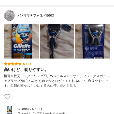
バドママ★フォロバ100◎
5.00
高いけど、剃りやすい。
極薄５枚刃＋スタイリング刃。Wジェルスムーサー。フレックスボール
でグリップ?首らへんがぐねぐねと曲がってくれるので、剃りやすいで
す。旦那の頭をスキンにするのに使…
続きを見る
Gillette(ジレット)
フュージョン プロシールド クール