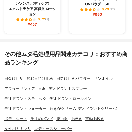
ンソンズ ボディケア)
UVパウダー50
エクストラケア 高保湿 ローシ
3.73
(17)
ョン
¥680
3.72
(5)
¥457
その他ムダ毛処理用品関連カテゴリ：おすすめ商
品ランキング
日焼け止め
飲む日焼け止め
日焼け止めパウダー
サンオイル
アフターサンケア
日傘
デオドラントスプレー
デオドラントスティック
デオドラントロールオン
デオドラントウォーター
わきがクリーム(デオドラントクリーム)
ボディシート
汗止めバンド
脱毛器
毛抜き
電動毛抜き
女性用カミソリ
レディースシェーバー