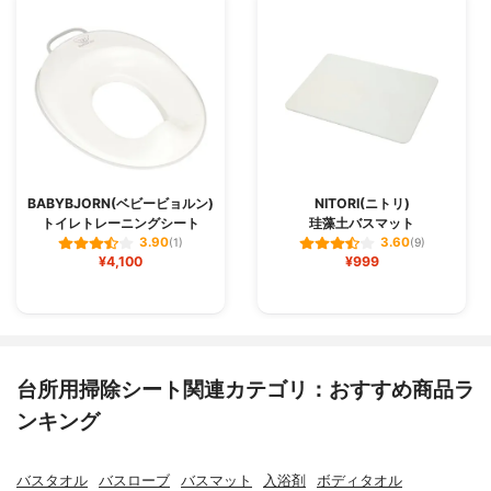
BABYBJORN(ベビービョルン)
NITORI(ニトリ)
トイレトレーニングシート
珪藻土バスマット
3.90
3.60
(1)
(9)
¥4,100
¥999
台所用掃除シート関連カテゴリ：おすすめ商品ラ
ンキング
バスタオル
バスローブ
バスマット
入浴剤
ボディタオル