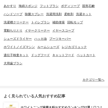
あかすり
海綿スポンジ
フットブラシ
ボディソープ
固形石鹸
ハンドソープ
除菌スプレー
洗濯用洗剤
柔軟剤
洗濯ネット
洗濯槽クリーナー
トイレブラシ
補助便座
回転モップ
電動ちりとり
イヤークリーナー
イヤースコープ
シューズドライヤー
ハッカ油
ブーツキーパー
ホワイトノイズマシン
ルームシューズ
レジカゴリュック
遺伝子検査キット
ドッグフード
キャットフード
ペットカート
犬用歯ブラシ
カテゴリ一覧へ
よく見られている人気おすすめ記事
ホワイトニング歯磨き粉おすすめランキング52選！口コミ