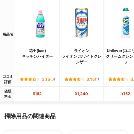
商品名
花王(kao)
ライオン
Unilever(ユ
キッチンハイター
ライオン ホワイトクレ
クリームクレン
ンザー
フ
口コミ
3.15
(3)
3.15
(1)
3
評価
値段
¥162
¥1,240
¥152
料金
掃除用品の関連商品