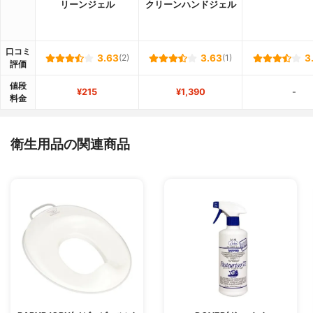
リーンジェル
クリーンハンドジェル
口コミ
3.63
(2)
3.63
(1)
3
評価
値段
¥215
¥1,390
-
料金
衛生用品の関連商品