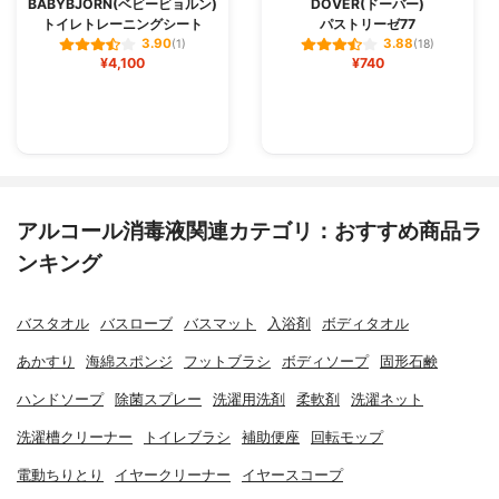
BABYBJORN(ベビービョルン)
DOVER(ドーバー)
トイレトレーニングシート
パストリーゼ77
3.90
3.88
(1)
(18)
¥4,100
¥740
アルコール消毒液関連カテゴリ：おすすめ商品ラ
ンキング
バスタオル
バスローブ
バスマット
入浴剤
ボディタオル
あかすり
海綿スポンジ
フットブラシ
ボディソープ
固形石鹸
ハンドソープ
除菌スプレー
洗濯用洗剤
柔軟剤
洗濯ネット
洗濯槽クリーナー
トイレブラシ
補助便座
回転モップ
電動ちりとり
イヤークリーナー
イヤースコープ