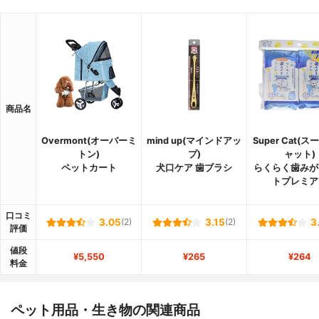
商品名
Overmont(オーバーミ
mind up(マインドアッ
Super Cat(
トン)
プ)
ャット)
ペットカート
犬口ケア 歯ブラシ
らくらく歯みが
トプレミア
口コミ
3.05
(2)
3.15
(2)
3
評価
値段
¥5,550
¥265
¥264
料金
ペット用品・生き物の関連商品