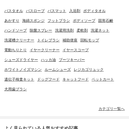
バスタオル
バスローブ
バスマット
入浴剤
ボディタオル
あかすり
海綿スポンジ
フットブラシ
ボディソープ
固形石鹸
ハンドソープ
除菌スプレー
洗濯用洗剤
柔軟剤
洗濯ネット
洗濯槽クリーナー
トイレブラシ
補助便座
回転モップ
電動ちりとり
イヤークリーナー
イヤースコープ
シューズドライヤー
ハッカ油
ブーツキーパー
ホワイトノイズマシン
ルームシューズ
レジカゴリュック
遺伝子検査キット
ドッグフード
キャットフード
ペットカート
犬用歯ブラシ
カテゴリ一覧へ
よく見られている人気おすすめ記事