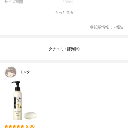
サイズ展開
200ml
生産国
日本
もっと見る
香り
爽やかなグリーンフローラルの香り
100mlの溶液を使う場合のコスト
550円
記載情報ミス報告
その他の特徴
使用時は希釈が不要
クチコミ・評判(2)
モンタ
5.00