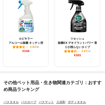
カビキラー
リセッシュ
アルコール除菌 キッチン用
除菌EX デオドラントパワー 香
りが残らないタイプ
3.82
(6)
¥348
3.81
(3)
¥365
その他ペット用品・生き物関連カテゴリ：おすす
め商品ランキング
バスタオル
バスローブ
バスマット
入浴剤
ボディタオル