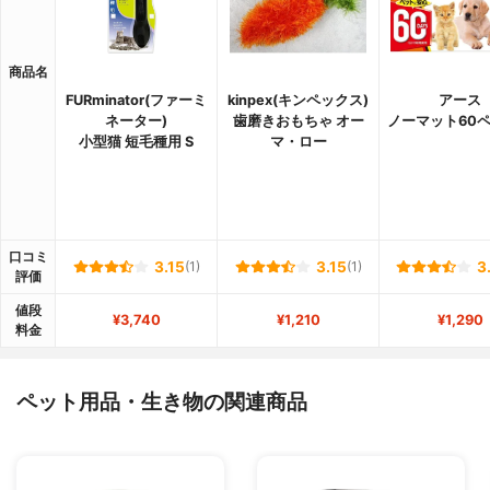
商品名
FURminator(ファーミ
kinpex(キンペックス)
アース
ネーター)
歯磨きおもちゃ オー
ノーマット60
小型猫 短毛種用 S
マ・ロー
口コミ
3.15
(1)
3.15
(1)
3
評価
値段
¥3,740
¥1,210
¥1,290
料金
ペット用品・生き物の関連商品