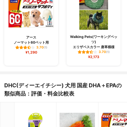
Walking Pets(ワーキングペッ
アース
ツ)
ノーマット60ペット用
エリザベスカラー 唐草模様
3.70
(1)
3.70
¥1,290
(1)
¥2,173
DHC(ディーエイチシー) 犬用 国産 DHA＋EPAの
類似商品：評価・料金比較表