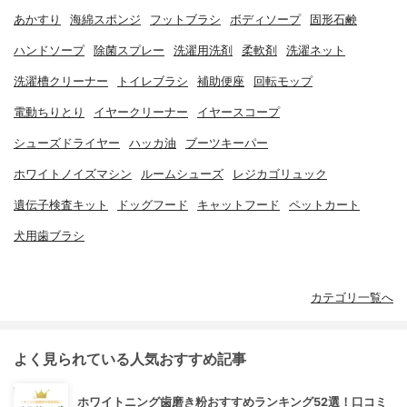
あかすり
海綿スポンジ
フットブラシ
ボディソープ
固形石鹸
ハンドソープ
除菌スプレー
洗濯用洗剤
柔軟剤
洗濯ネット
洗濯槽クリーナー
トイレブラシ
補助便座
回転モップ
電動ちりとり
イヤークリーナー
イヤースコープ
シューズドライヤー
ハッカ油
ブーツキーパー
ホワイトノイズマシン
ルームシューズ
レジカゴリュック
遺伝子検査キット
ドッグフード
キャットフード
ペットカート
犬用歯ブラシ
カテゴリ一覧へ
よく見られている人気おすすめ記事
ホワイトニング歯磨き粉おすすめランキング52選！口コミ