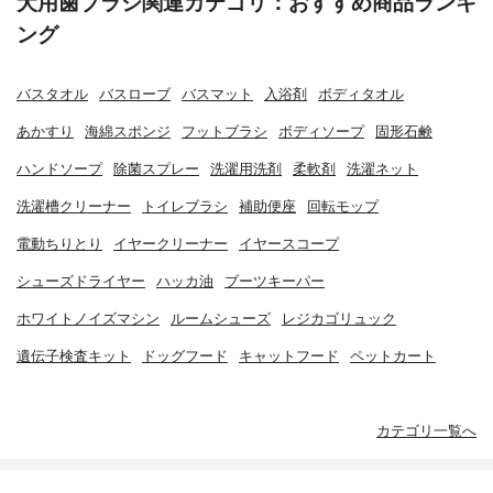
犬用歯ブラシ関連カテゴリ：おすすめ商品ランキ
ング
バスタオル
バスローブ
バスマット
入浴剤
ボディタオル
あかすり
海綿スポンジ
フットブラシ
ボディソープ
固形石鹸
ハンドソープ
除菌スプレー
洗濯用洗剤
柔軟剤
洗濯ネット
洗濯槽クリーナー
トイレブラシ
補助便座
回転モップ
電動ちりとり
イヤークリーナー
イヤースコープ
シューズドライヤー
ハッカ油
ブーツキーパー
ホワイトノイズマシン
ルームシューズ
レジカゴリュック
遺伝子検査キット
ドッグフード
キャットフード
ペットカート
カテゴリ一覧へ