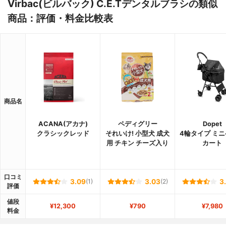
Virbac(ビルバック) C.E.Tデンタルブラシの類似
商品：評価・料金比較表
商品名
ACANA(アカナ)
ペディグリー
Dopet
クラシックレッド
それいけ! 小型犬 成犬
4輪タイプ ミ
用 チキン チーズ入り
カート
口コミ
3.09
(1)
3.03
(2)
3
評価
値段
¥12,300
¥790
¥7,980
料金