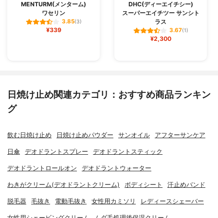
MENTURM(メンターム)
DHC(ディーエイチシー)
ワセリン
スーパーエイチツー サンシト
ラス
3.85
(3)
¥339
3.67
(1)
¥2,300
日焼け止め関連カテゴリ：おすすめ商品ランキン
グ
飲む日焼け止め
日焼け止めパウダー
サンオイル
アフターサンケア
日傘
デオドラントスプレー
デオドラントスティック
デオドラントロールオン
デオドラントウォーター
わきがクリーム(デオドラントクリーム)
ボディシート
汗止めバンド
脱毛器
毛抜き
電動毛抜き
女性用カミソリ
レディースシェーバー
女性用シェービングクリーム
ムダ毛処理後保湿クリーム