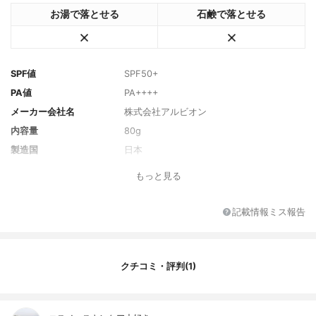
お湯で落とせる
石鹸で落とせる
SPF値
SPF50+
PA値
PA++++
メーカー会社名
株式会社アルビオン
内容量
80g
製造国
日本
香り
フローラルスイートの香り
もっと見る
主な保湿・美容成分
パンクラチウムマリチムムエキス、スファ
セラリアスコパリアエキス
記載情報ミス報告
全成分
水、エタノール、メトキシケイヒ酸エチル
ヘキシル、ジカプリン酸PG、ジエチルアミ
ノヒドロキシベンゾイル安息香酸ヘキシ
ル、ビスエチルヘキシルオキシフェノール
クチコミ・評判(1)
メトキシフェニルトリアジン、ポリシリコ
ーン-15、BG、グリセリン、ジメチコン、
アルガニアスピノサ核油、オリーブ果実
油、スファセラリアスコパリアエキス、パ