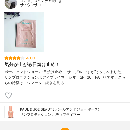
コスメ、スキンケア大好き
ンクラチウムマリチムムエキス・BHT、ED
サトウウサコ
TA-2Na、PEG-30フィトステロール、PEG-
5フィトステロール、(アクリレーツ/アクリ
ル酸アルキル(C10-30))クロスポリマー、
(ジメチコン/フェニルビニルジメチコン)ク
ロスポリマー、(ビニルジメチコン/メチコン
シルセスキオキサン)クロスポリマー、カル
ボマー、ジフェニルシロキシフェニルトリ
メチコン、ジラウロイルグルタミン酸リシ
ンNa、ステアリン酸グリセリル、セテアリ
4.00
ルアルコール、水酸化K、香料、マイカ、酸
気分が上がる日焼け止め！
化チタン
ポールアンドジョー の日焼け止め 。サンプル ですが使ってみました。
サンプロテクションボディプライマーシマーSPF30、PA+++です。こち
らの特徴は、シマータ…
続きを見る
PAUL & JOE BEAUTE(ポールアンドジョー ボーテ)
サンプロテクション ボディプライマー