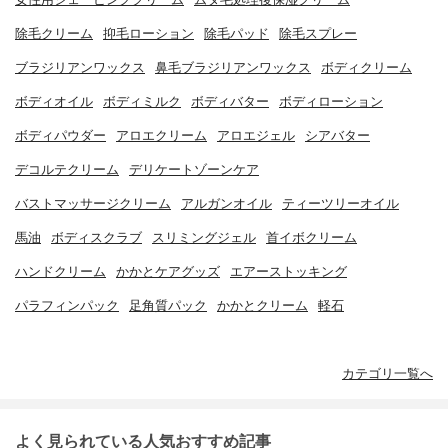
除毛クリーム
抑毛ローション
除毛パッド
除毛スプレー
ブラジリアンワックス
鼻毛ブラジリアンワックス
ボディクリーム
ボディオイル
ボディミルク
ボディバター
ボディローション
ボディパウダー
アロエクリーム
アロエジェル
シアバター
デコルテクリーム
デリケートゾーンケア
バストマッサージクリーム
アルガンオイル
ティーツリーオイル
馬油
ボディスクラブ
スリミングジェル
首イボクリーム
ハンドクリーム
かかとケアグッズ
エアーストッキング
パラフィンパック
足角質パック
かかとクリーム
軽石
カテゴリ一覧へ
よく見られている人気おすすめ記事