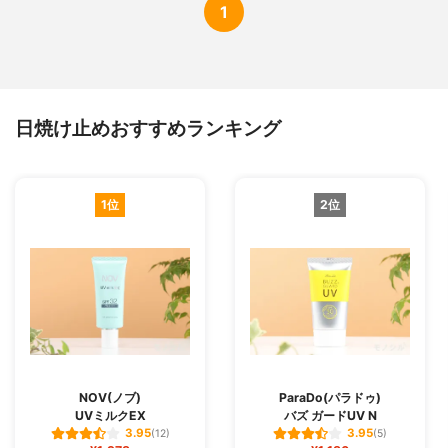
1
日焼け止めおすすめランキング
1位
2位
NOV(ノブ)
ParaDo(パラドゥ)
UVミルクEX
バズ ガードUV N
3.95
3.95
(12)
(5)