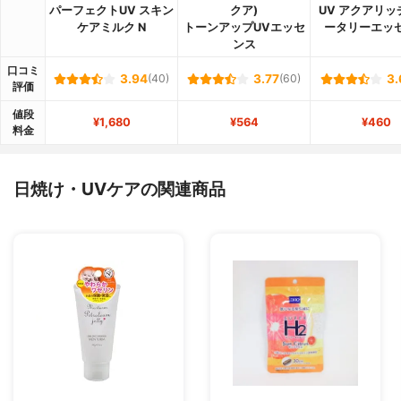
パーフェクトUV スキン
クア)
UV アクアリッ
ケアミルク N
トーンアップUVエッセ
ータリーエッ
ンス
口コミ
3.94
(40)
3.77
(60)
3.
評価
値段
¥1,680
¥564
¥460
料金
日焼け・UVケアの関連商品