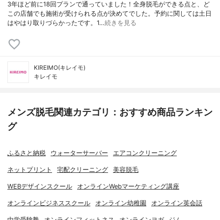
3年ほど前に18回プランで通っていました！全身脱毛ができる点と、ど
この店舗でも施術が受けられる点が決めてでした。予約に関しては土日
はやはり取りづらかったです。1…
続きを見る
KIREIMO(キレイモ)
キレイモ
メンズ脱毛関連カテゴリ：おすすめ商品ランキン
グ
ふるさと納税
ウォーターサーバー
エアコンクリーニング
ネットプリント
宅配クリーニング
美容脱毛
WEBデザインスクール
オンラインWebマーケティング講座
オンラインビジネススクール
オンライン幼稚園
オンライン英会話
中学受験塾
オンラインフィットネス
オンラインヨガ
ジム