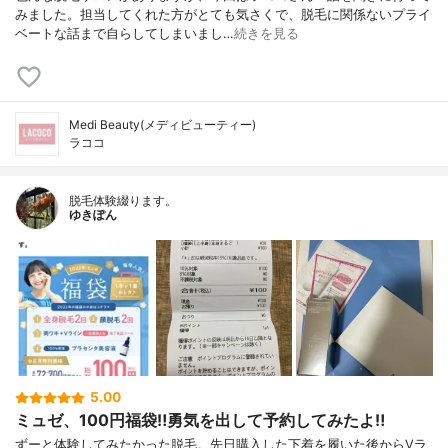
みました。担当してくれた方がとても気さくで、脱毛に関係ないプライ
ベートな話まで自らしてしまいまし…
続きを見る
Medi Beauty(メディビューティー)
ラココ
脱毛体験綴ります。
ゆきぽん
5.00
ミュゼ、100円福袋‼︎勇気を出して予約してみたよ‼︎
ずーと体験してみたかった脱毛。先日購入した下着を履いた後からVラ