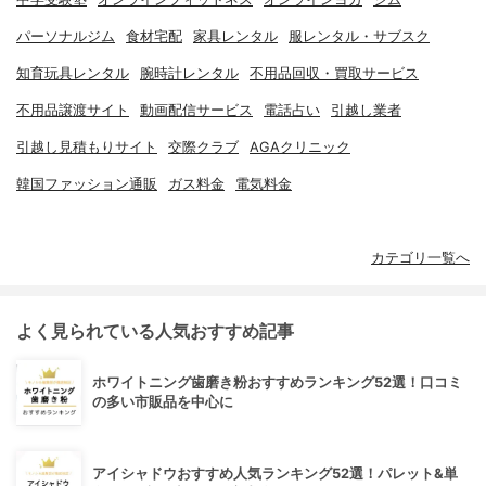
パーソナルジム
食材宅配
家具レンタル
服レンタル・サブスク
知育玩具レンタル
腕時計レンタル
不用品回収・買取サービス
不用品譲渡サイト
動画配信サービス
電話占い
引越し業者
引越し見積もりサイト
交際クラブ
AGAクリニック
韓国ファッション通販
ガス料金
電気料金
カテゴリ一覧へ
よく見られている人気おすすめ記事
ホワイトニング歯磨き粉おすすめランキング52選！口コミ
の多い市販品を中心に
アイシャドウおすすめ人気ランキング52選！パレット&単