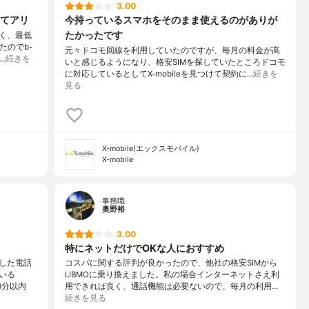
3.00
てアリ
今持っているスマホをそのまま使えるのがありが
たかったです
く、最低
たのでb-
元々ドコモ回線を利用していたのですが、毎月の料金が高
…
続きを
いと感じるようになり、格安SIMを探していたところドコモ
に対応しているとしてX-mobileを見つけて契約に…
続きを
見る
X-mobile(エックスモバイル)
X-mobile
事務職
奥野裕
3.00
特にネットだけでOKな人におすすめ
した電話
コスパに関する評判が良かったので、他社の格安SIMから
いる
LIBMOに乗り換えました。私の場合インターネットさえ利
3分以内
用できれば良く、通話機能は必要ないので、毎月の利用…
続きを見る