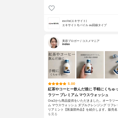
excite(エキサイト)
エキサイトモバイル au回線タイプ
美容ブロガー / コスメマニア
index
5.00
紅茶やコーヒー飲んだ後に 手軽にくちゅっ
ラツー プレミアム マウスウォッシュ
Ora2から商品提供をいただきました。オーラツー
ム マウスウォッシュ ダブルクレンジング リフレ
リアミント【医薬部外品】を紹介します。販売名
を見る