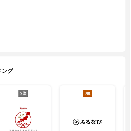
キング
2位
3位