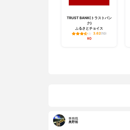
TRUST BANK(トラストバン
ク)
ふるさとチョイス
3.62
(10)
¥0
事務職
奥野裕