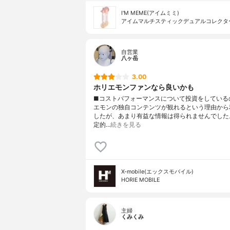
I'M MEME(アイムミミ)
アイムマルチスティックデュアルコレクタ
自営業
八ヶ岳
3.00
ホリエモンファンなら良いかも
■コストパフォーマンスについて投資をしている
エモンの独自コンテンツが観れるという理由から
したが、あまり有益な情報は得られませんでした
定的…
続きを見る
X-mobile(エックスモバイル)
HORIE MOBILE
主婦
くみくみ