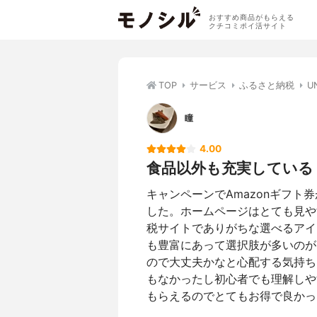
おすすめ商品がもらえる
クチコミポイ活サイト
TOP
サービス
ふるさと納税
U
瞳
4.00
食品以外も充実している
キャンペーンでAmazonギフ
した。ホームページはとても見や
税サイトでありがちな選べるアイ
も豊富にあって選択肢が多いのが
ので大丈夫かなと心配する気持ち
もなかったし初心者でも理解しや
もらえるのでとてもお得で良かっ