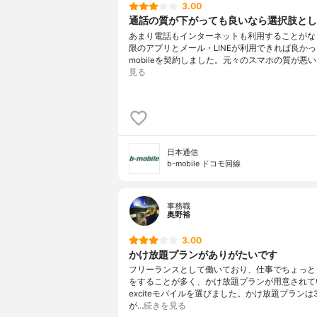
3.00
通話の質が下がっても良いなら選択肢とし
あまり電話もインターネットも利用することがな
限のアプリとメール・LINEが利用できれば良かっ
mobileを契約しました。元々のスマホの質が悪い
見る
日本通信
b-mobile ドコモ回線
事務職
奥野裕
3.00
かけ放題プランがありがたいです
フリーランスとして働いており、仕事でちょっと
をすることが多く、かけ放題プランが用意されて
exciteモバイルを選びました。かけ放題プランは
が…
続きを見る