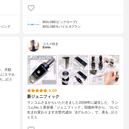
BIGLOBE(ビッグローブ)
ンジング
BIGLOBEモバイル Aプラン
コスメ好き
Eririn
ル、月額
もにスマホ
た…
続き
5.00
新ジェニフィック
ランコムさまからいただきました2009年に誕生した、ラン
コムNo.１美容液「ジェニフィック」回復科学から、ついに
生まれ変わります次世代成分「βグルカン」で、美を…
続き
を見る