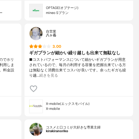
OPTAGE(オプテージ)
ー
mineo Sプラン
自営業
八ヶ岳
3.00
ギガプランが細かい繰り越しも出来て無駄なし
のでホリ
■コストパフォーマンスについて細かいギガプランが用意
利用しま
されているので、毎月の利用する容量を把握出来ている方
。料金設
は無駄なく消費出来てコスパが良いです。余ったギガも繰
り越…
続きを見る
X-mobile(エックスモバイル)
X-mobile
コスメと口コミが大好きな専業主婦
kirakiranoriko