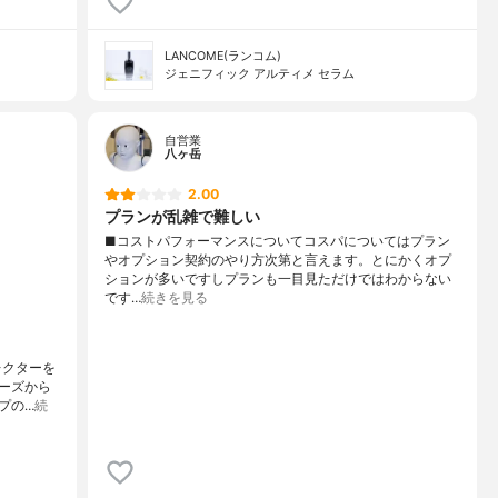
LANCOME(ランコム)
ジェニフィック アルティメ セラム
自営業
八ヶ岳
2.00
プランが乱雑で難しい
■コストパフォーマンスについてコスパについてはプラン
やオプション契約のやり方次第と言えます。とにかくオプ
ションが多いですしプランも一目見ただけではわからない
です…
続きを見る
レクターを
ーズから
プの…
続