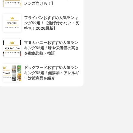
メンズ向けも！】
フライパンおすすめ人気ランキ
SaiNEX(サイネックス)
JTB(ジェーティービー)
ング52選！【焦げ付かない・長
わがまちふるさと納税
ふるぽ
持ち！2026最新】
3.61
3.61
(4)
(4)
¥0
¥0
マヌカハニーおすすめ人気ラン
キング52選！味や栄養価の高さ
を徹底比較・検証
ドッグフードおすすめ人気ラン
キング52選！無添加・アレルギ
ー対策商品を紹介