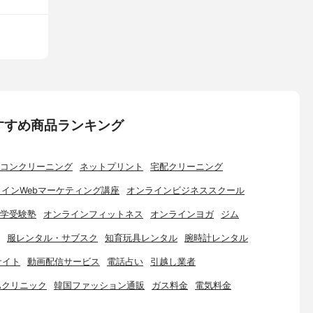
すすめ商品ランキング
コンクリーニング
ネットプリント
宅配クリーニング
インWebマーケティング講座
オンラインビジネススクール
学受験塾
オンラインフィットネス
オンラインヨガ
ジム
服レンタル・サブスク
知育玩具レンタル
腕時計レンタル
サイト
動画配信サービス
電話占い
引越し業者
Aクリニック
韓国ファッション通販
ガス料金
電気料金