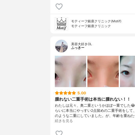
モティーフ銀座クリニック(Motif)
モティーフ銀座クリニック
美容大好きOL
ふっきー
5.00
腫れない二重手術は本当に腫れない！！
わたしは元々、奥二重というかほぼ一重でした😂
らいに本当にやっすい2点留めの二重手術をして、1
のような二重にしていました。が、年齢を重ねた
続きを見る