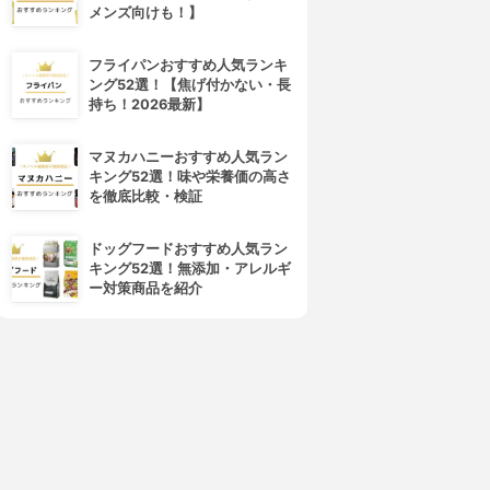
メンズ向けも！】
フライパンおすすめ人気ランキ
ング52選！【焦げ付かない・長
持ち！2026最新】
マヌカハニーおすすめ人気ラン
4位
5位
キング52選！味や栄養価の高さ
を徹底比較・検証
ドッグフードおすすめ人気ラン
キング52選！無添加・アレルギ
ー対策商品を紹介
明顔会
美翔会
id美容クリニック(美容整形)
聖心美容クリニック
3.12
3.11
(6)
(7)
¥0
¥0