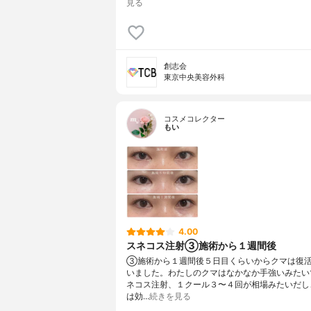
見る
創志会
東京中央美容外科
コスメコレクター
もい
4.00
スネコス注射③施術から１週間後
③施術から１週間後５日目くらいからクマは復
いました。わたしのクマはなかなか手強いみたい
ネコス注射、１クール３〜４回が相場みたいだし
は効…
続きを見る