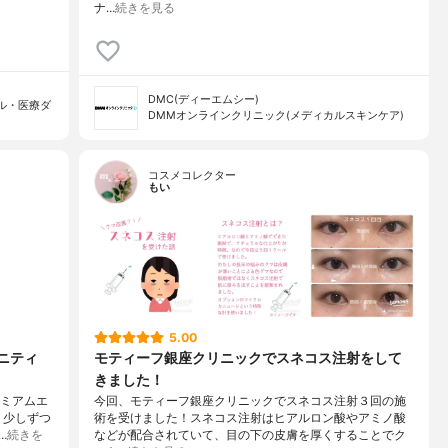
ナ…
続きを見る
DMC(ディーエムシー)
ル・医療ダ
DMMオンラインクリニック(メディカルスキンケア)
コスメコレクター
もい
5.00
タニティ
モティーフ銀座クリニックでスネコス注射をして
きました！
レミアムエ
今回、モティーフ銀座クリニックでスネコス注射３回の施
、少しずつ
術を受けました！スネコス注射はヒアルロン酸やアミノ酸
…
続きを
などが配合されていて、目の下の皮膚を厚くすることでク