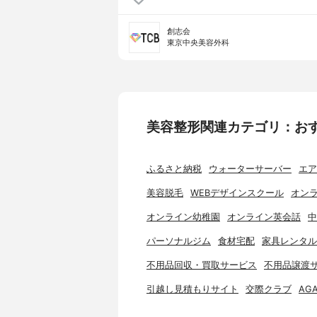
創志会
東京中央美容外科
美容整形関連カテゴリ：お
ふるさと納税
ウォーターサーバー
エア
美容脱毛
WEBデザインスクール
オンラ
オンライン幼稚園
オンライン英会話
中
パーソナルジム
食材宅配
家具レンタル
不用品回収・買取サービス
不用品譲渡
引越し見積もりサイト
交際クラブ
AG