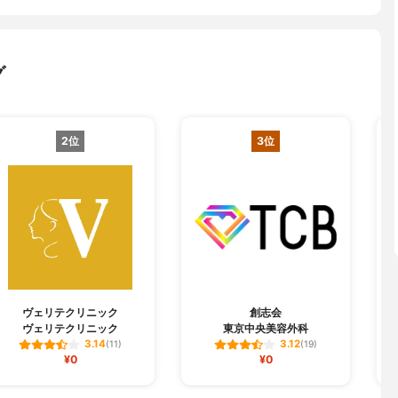
グ
2位
3位
ヴェリテクリニック
創志会
ヴェリテクリニック
東京中央美容外科
3.14
3.12
(11)
(19)
¥0
¥0