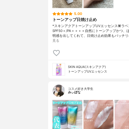
5.00
トーンアップ日焼け止め
*スキンアクアトーンアップUVエッセンス💟ラベ
SPF50＋/PA＋＋＋＋自然にトーンアップかつ、
明感を出してくれて、日焼け止め効果もバッチリ✌
見る
SKIN AQUA(スキンアクア)
トーンアップUVエッセンス
コスメ好き大学生
みぃぽな