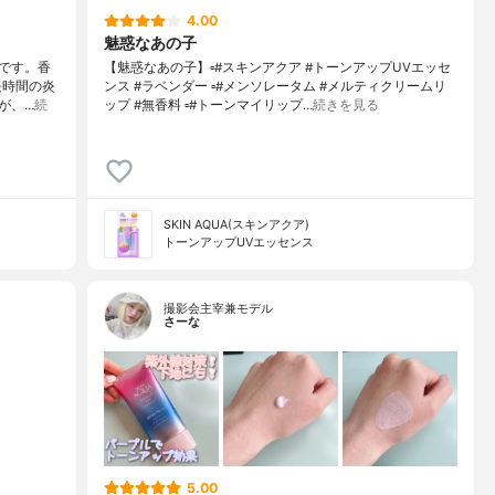
4.00
魅惑なあの子
です。香
【魅惑なあの子】▫️#スキンアクア #トーンアップUVエッセ
長時間の炎
ンス #ラベンダー ▫️#メンソレータム #メルティクリームリ
が、…
続
ップ #無香料 ▫️#トーンマイリップ…
続きを見る
SKIN AQUA(スキンアクア)
トーンアップUVエッセンス
撮影会主宰兼モデル
さーな
5.00