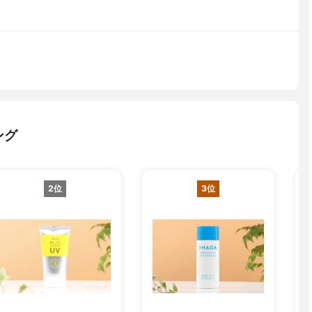
ング
2位
3位