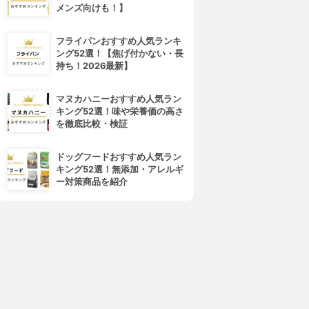
メンズ向けも！】
AROCHE-POSAY(ラ ロッシ
ANESSA(アネッサ)
ュ ポゼ)
パーフェクトUV スキンケアミ
アンテリオス XL フリュイド
ルク N
フライパンおすすめ人気ランキ
3.95
3.94
(40)
ング52選！【焦げ付かない・長
¥3,957
¥1,680
持ち！2026最新】
マヌカハニーおすすめ人気ラン
キング52選！味や栄養価の高さ
を徹底比較・検証
ドッグフードおすすめ人気ラン
キング52選！無添加・アレルギ
ー対策商品を紹介