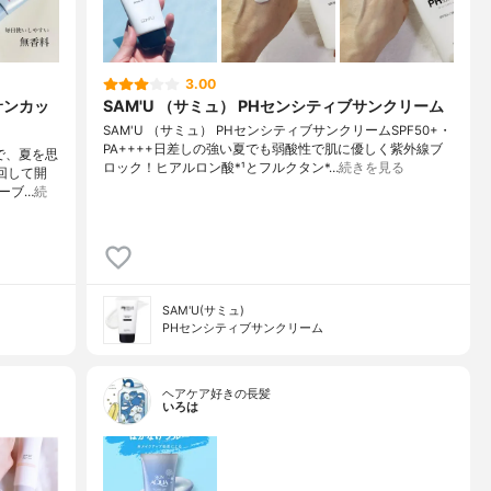
3.00
サンカッ
SAM'U （サミュ） PHセンシティブサンクリーム
SAM'U （サミュ） PHセンシティブサンクリームSPF50+・
PA++++日差しの強い夏でも弱酸性で肌に優しく紫外線ブ
で、夏を思
ロック！ヒアルロン酸*¹とフルクタン*…
続きを見る
回して開
ーブ…
続
SAM'U(サミュ)
PHセンシティブサンクリーム
ヘアケア好きの長髪
いろは