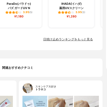
L
ParaDo(パラドゥ)
IHADA(イハダ)
バズ ガードUV N
薬用UVスクリーン
3.95
3.95
(5)
(3)
¥1,180
¥1,280
日焼け止めランキングをもっと見る
関連おすすめクチコミ
スキンケア大好き
トラネコ