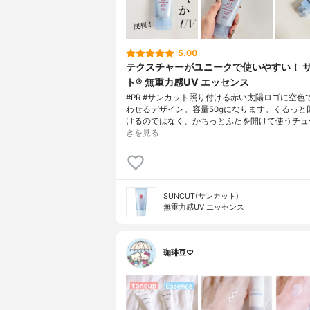
5.00
テクスチャーがユニークで使いやすい！ 
ト® 無重力感UV エッセンス
#PR #サンカット照り付ける赤い太陽ロゴに空色
わせるデザイン。容量50gになります。くるっと
けるのではなく、かちっとふたを開けて使うチュ
きを見る
SUNCUT(サンカット)
無重力感UV エッセンス
珈琲豆♡