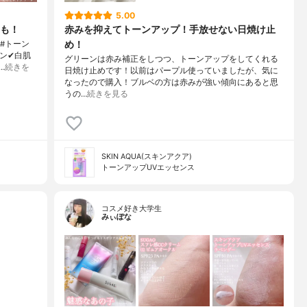
5.00
も！
赤みを抑えてトーンアップ！手放せない日焼け止
め！
 #トーン
ーン✔白肌
グリーンは赤み補正をしつつ、トーンアップをしてくれる
…
続きを
日焼け止めです！以前はパープル使っていましたが、気に
なったので購入！ブルベの方は赤みが強い傾向にあると思
うの…
続きを見る
SKIN AQUA(スキンアクア)
トーンアップUVエッセンス
コスメ好き大学生
みぃぽな