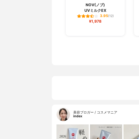
NOV(ノブ)
UVミルクEX
3.95
(12)
¥1,978
美容ブロガー / コスメマニア
index