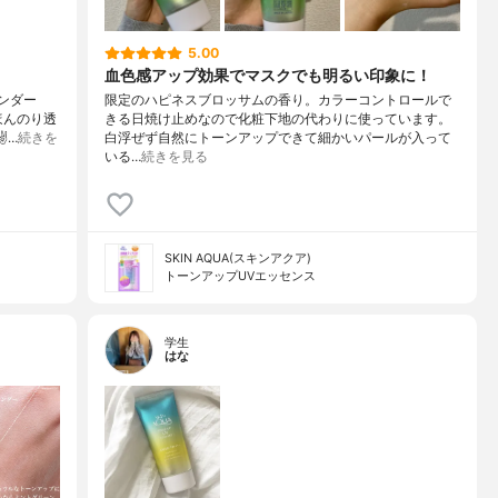
5.00
血色感アップ効果でマスクでも明るい印象に！
ンダー
限定のハピネスブロッサムの香り。カラーコントロールで
ほんのり透
きる日焼け止めなので化粧下地の代わりに使っています。
️…
続きを
白浮ぜず自然にトーンアップできて細かいパールが入って
いる…
続きを見る
SKIN AQUA(スキンアクア)
トーンアップUVエッセンス
学生
はな