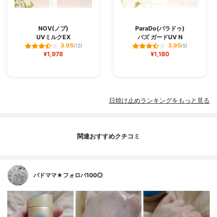
NOV(ノブ)
ParaDo(パラドゥ)
UVミルクEX
バズ ガードUV N
3.95
3.95
(12)
(5)
¥1,978
¥1,180
日焼け止めランキングをもっと見る
関連おすすめクチコミ
バドママ★フォロバ100◎