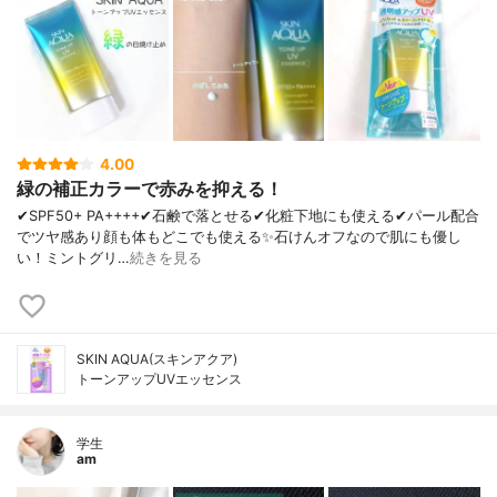
4.00
緑の補正カラーで赤みを抑える！
✔︎SPF50+ PA++++✔︎石鹸で落とせる✔︎化粧下地にも使える✔︎パール配合
でツヤ感あり顔も体もどこでも使える✨石けんオフなので肌にも優し
い！ミントグリ…
続きを見る
SKIN AQUA(スキンアクア)
トーンアップUVエッセンス
学生
am