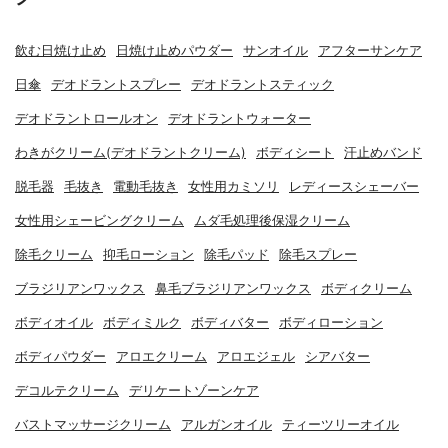
飲む日焼け止め
日焼け止めパウダー
サンオイル
アフターサンケア
日傘
デオドラントスプレー
デオドラントスティック
デオドラントロールオン
デオドラントウォーター
わきがクリーム(デオドラントクリーム)
ボディシート
汗止めバンド
脱毛器
毛抜き
電動毛抜き
女性用カミソリ
レディースシェーバー
女性用シェービングクリーム
ムダ毛処理後保湿クリーム
除毛クリーム
抑毛ローション
除毛パッド
除毛スプレー
ブラジリアンワックス
鼻毛ブラジリアンワックス
ボディクリーム
ボディオイル
ボディミルク
ボディバター
ボディローション
ボディパウダー
アロエクリーム
アロエジェル
シアバター
デコルテクリーム
デリケートゾーンケア
バストマッサージクリーム
アルガンオイル
ティーツリーオイル