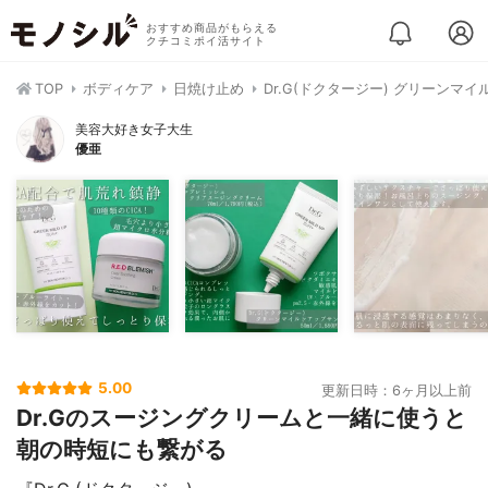
おすすめ商品がもらえる
クチコミポイ活サイト
TOP
ボディケア
日焼け止め
Dr.G(ドクタージー) グリーンマイ
美容大好き女子大生
優亜
5.00
更新日時：6ヶ月以上前
Dr.Gのスージングクリームと一緒に使うと
朝の時短にも繋がる