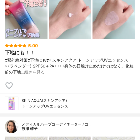
5.00
下地にも！！
❣️紫外線対策❣️下地にも❣️⚪︎スキンアクア トーンアップUVエッセンス
⚪︎(ラベンダー) SPF50＋PA++++身体の日焼け止めだけではなく、化粧
前の下地…
続きを見る
SKIN AQUA(スキンアクア)
トーンアップUVエッセンス
メディカルハーブコーディネーター / コ…
熊澤 靖子