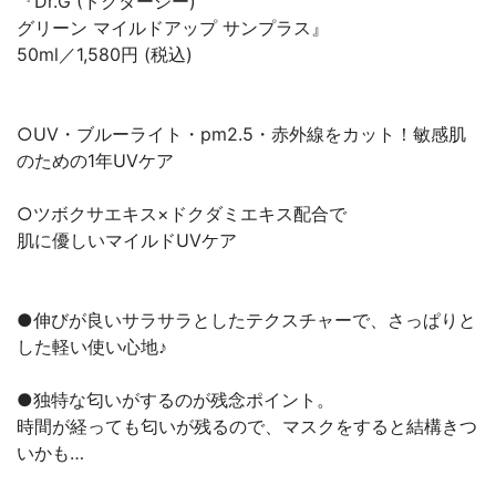
『Dr.G (ドクタージー)
グリーン マイルドアップ サンプラス』
50ml／1,580円 (税込)
○UV・ブルーライト・pm2.5・赤外線をカット！敏感肌
のための1年UVケア
○ツボクサエキス×ドクダミエキス配合で
肌に優しいマイルドUVケア
●伸びが良いサラサラとしたテクスチャーで、さっぱりと
した軽い使い心地♪
●独特な匂いがするのが残念ポイント。
時間が経っても匂いが残るので、マスクをすると結構きつ
いかも…