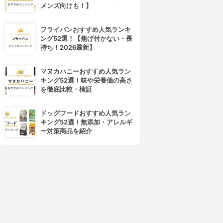
メンズ向けも！】
フライパンおすすめ人気ランキ
ング52選！【焦げ付かない・長
Melvita(メルヴィータ)
Kiehl’s(キールズ)
持ち！2026最新】
ロルロゼ ピンクフィット ボデ
クレム ドゥ コール ボディ オイ
ィオイル
ル
3.91
3.91
(11)
マヌカハニーおすすめ人気ラン
¥3,380
¥4,070
キング52選！味や栄養価の高さ
を徹底比較・検証
ドッグフードおすすめ人気ラン
キング52選！無添加・アレルギ
ー対策商品を紹介