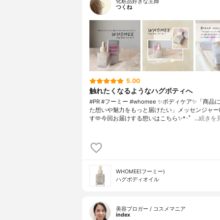
化粧品好きな主婦
つくね
5.00
触れたくなるようなハグボティへ
#PR #フーミー #whomee ✨ボディケア✨「商
た想いや魅力をもっと届けたい」メッセンジャーMi
す🫶今回お届けする想いはこちら✨*･゜…
続きを
WHOMEE(フーミー)
ハグボディオイル
美容ブロガー / コスメマニア
index