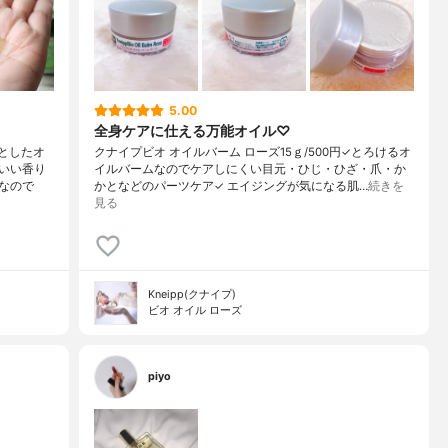
5.00
全身ケアに仕える万能オイル♡
ッとしたオ
クナイプビオ オイルバーム ローズ15ｇ/500円✓とろけるオ
いい香り
イルバームなのでケアしにくい目元・ひじ・ひざ・爪・か
なので
かとなどのパーツケア✓ エイジングが気になる肌…
続きを
見る
Kneipp(クナイプ)
ビオ オイル ローズ
piyo