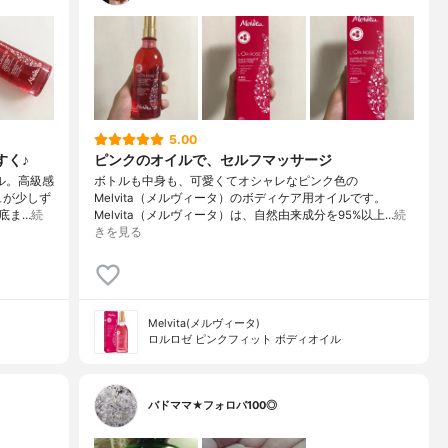
5.00
すく♪
ピンクのオイルで、セルフマッサージ
ル。高級感
ボトルも中身も、可愛くてオシャレなピンク色の
ュが少しず
Melvita（メルヴィータ）のボディケア用オイルです。
底ま…
続
Melvita（メルヴィータ）は、自然由来成分を95%以上…
続
きを見る
Melvita(メルヴィータ)
ロルロゼ ピンクフィット ボディオイル
バドママ★フォロバ100◎