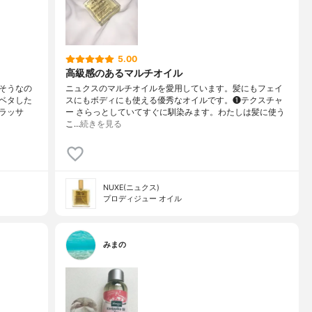
5.00
高級感のあるマルチオイル
そうなの
ニュクスのマルチオイルを愛用しています。髪にもフェイ
ベタした
スにもボディにも使える優秀なオイルです。❶テクスチャ
ラッサ
ー さらっとしていてすぐに馴染みます。わたしは髪に使う
こ…
続きを見る
NUXE(ニュクス)
プロディジュー オイル
みまの