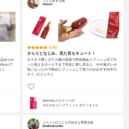
コスメ好き主婦
minori
5.00
さらりとなじみ、見た目もキュート！
品に込められ
キラキラ輝くガラス製の容器で特別感ありプッシュ式でサ
yuuで
ッと使えるボトル下まで完全に押し切ると、やや液ダレが
見る
気になったので軽めにプッシュして使うのがおすすめ中の
オイ…
続きを見る
Melvita(メルヴィータ)
ロルロゼ ピンクフィット ボディオイル
コスメと口コミが大好きな専業主婦
kirakiranoriko