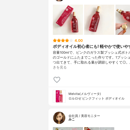
4.00
ボディオイル初心者にも! 軽やかで使いや
容量100mlで、ピンクのガラス製プッシュ式ボト
のゴールドにふたまでこった作りです。1プッシ
つ出てきて、手に取れる量が調節しやすくて◎。
きを見る
Melvita(メルヴィータ)
ロルロゼ ピンクフィット ボディオイル
会社員 / 美容モニター
みこ