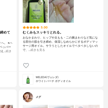
5.00
締めて
むくみもスッキリとれる。
おなかまわり、ヒップや太もも・二の腕まわりなど気にな
る部分の肌を引き締め、保湿しなめらかにするボディマッ
へ。 ※ハ
サージ用オイル。サラリとしたオイルでベタベタしないの
ペッパー
で、…
続きを見る
整え…
続き
WELEDA(ヴェレダ)
ホワイトバーチ ボディオイル
メグ