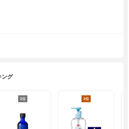
キング
2位
3位